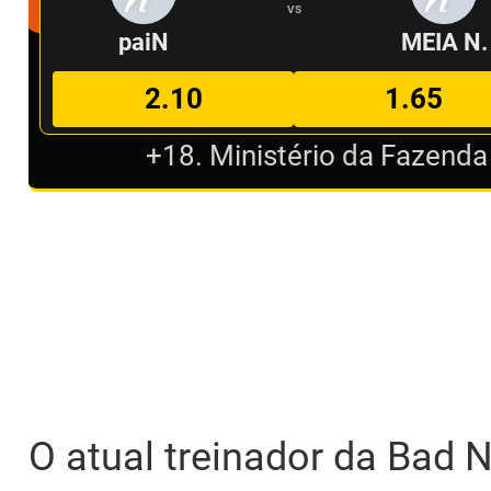
VS
paiN
MEIA N.
2.10
1.65
+18. Ministério da Fazenda
O atual treinador da Bad 