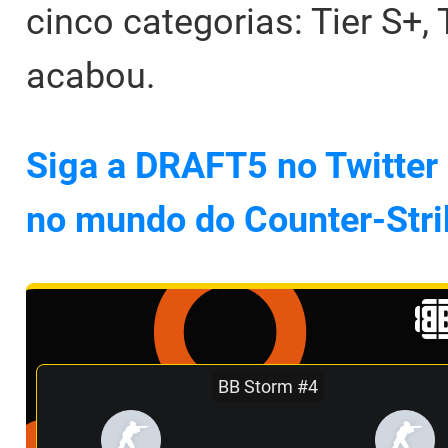
cinco categorias: Tier S+, T
acabou.
Siga a DRAFT5 no Twitter 
no mundo do Counter-Stri
BB Storm #4