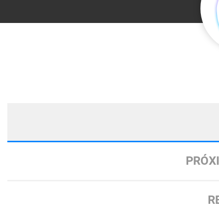
PRÓX
R