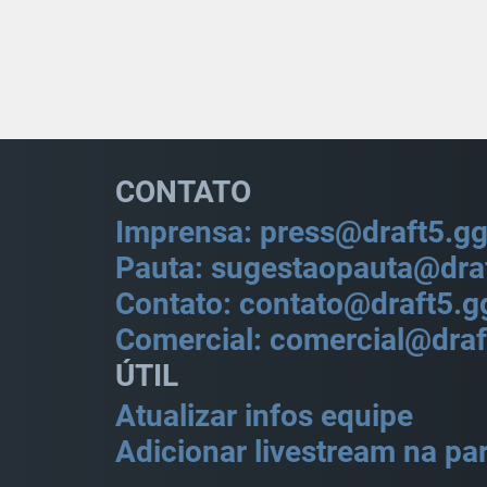
CONTATO
Imprensa: press@draft5.g
Pauta: sugestaopauta@dra
Contato: contato@draft5.g
Comercial: comercial@draf
ÚTIL
Atualizar infos equipe
Adicionar livestream na par