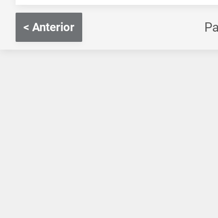
P
< Anterior