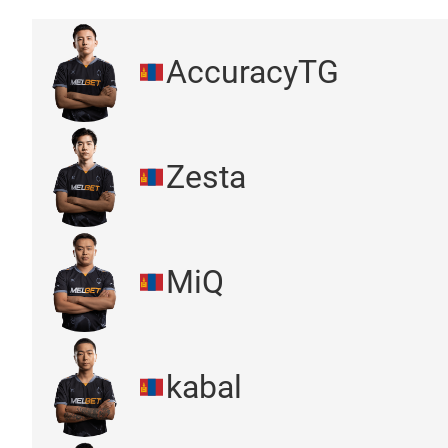
AccuracyTG
Zesta
MiQ
kabal