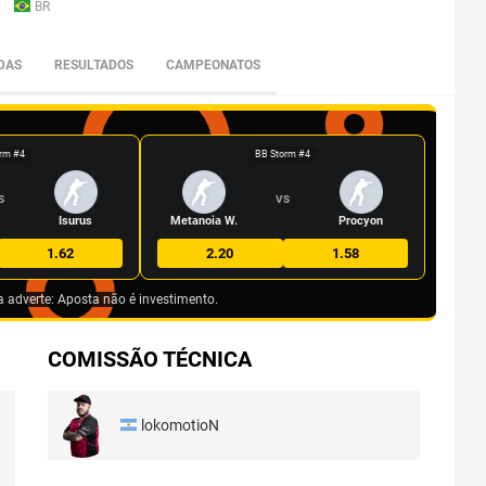
BR
DAS
RESULTADOS
CAMPEONATOS
rm #4
BB Storm #4
S
VS
Isurus
Metanoia W.
Procyon
1.62
2.20
1.58
a adverte: Aposta não é investimento.
COMISSÃO TÉCNICA
lokomotioN