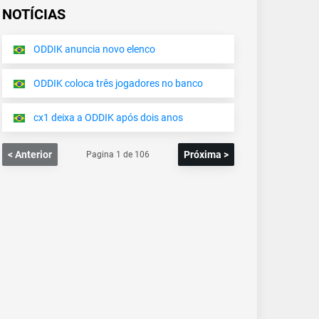
NOTÍCIAS
ODDIK anuncia novo elenco
ODDIK coloca três jogadores no banco
cx1 deixa a ODDIK após dois anos
< Anterior
Próxima >
Pagina
1
de
106