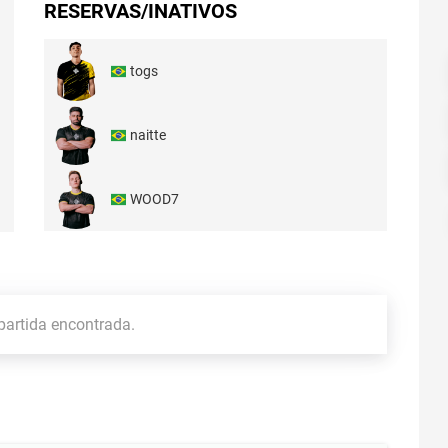
RESERVAS/INATIVOS
togs
naitte
WOOD7
artida encontrada.