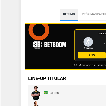
RESUMO
PRÓXIMAS PARTI
BB Sto
V
Yawara
2.15
+18. Ministério da Fazend
LINE-UP TITULAR
nardes