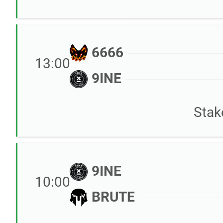
6666
13:00
9INE
Stak
9INE
10:00
BRUTE