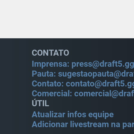
CONTATO
Imprensa: press@draft5.g
Pauta: sugestaopauta@dra
Contato: contato@draft5.g
Comercial: comercial@draf
ÚTIL
Atualizar infos equipe
Adicionar livestream na par