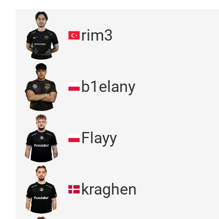
rim3
b1elany
Flayy
kraghen