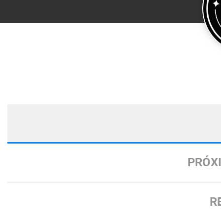
PRÓX
R