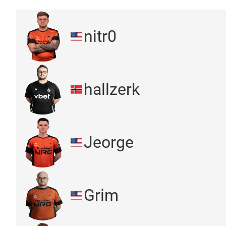
nitr0
hallzerk
Jeorge
Grim