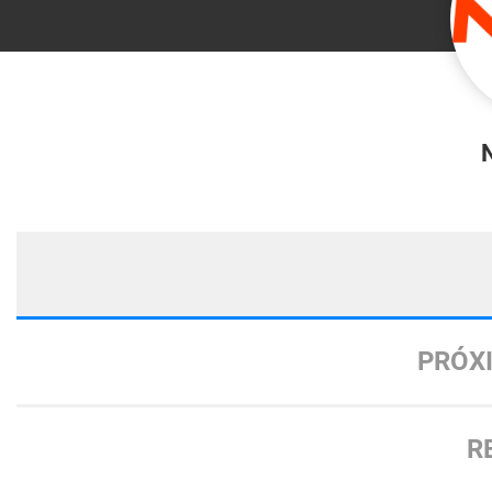
PRÓX
R