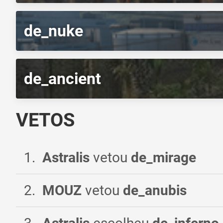
de_nuke
de_ancient
VETOS
1
.
Astralis
vetou
de_mirage
2
.
MOUZ
vetou
de_anubis