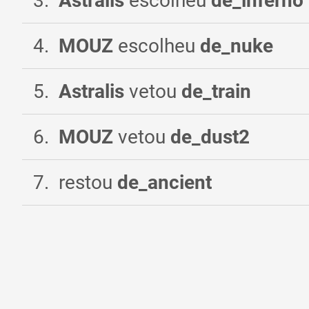
3
.
Astralis
escolheu
de_inferno
4
.
MOUZ
escolheu
de_nuke
5
.
Astralis
vetou
de_train
6
.
MOUZ
vetou
de_dust2
7
.
restou
de_ancient