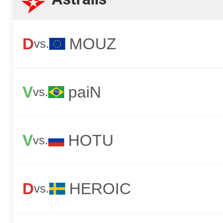
D
MOUZ
vs.
V
paiN
vs.
V
HOTU
vs.
D
HEROIC
vs.