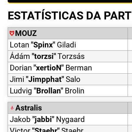
ESTATÍSTICAS DA PART
MOUZ
Lotan
"
Spinx
"
Giladi
Ádám
"
torzsi
"
Torzsás
Dorian
"
xertioN
"
Berman
Jimi
"
Jimpphat
"
Salo
Ludvig
"
Brollan
"
Brolin
Astralis
Jakob
"
jabbi
"
Nygaard
Victor
"
Staehr
"
Staehr