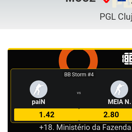
PGL Clu
BB Storm #4
VS
paiN
MEIA N.
1.42
2.80
+18. Ministério da Fazenda