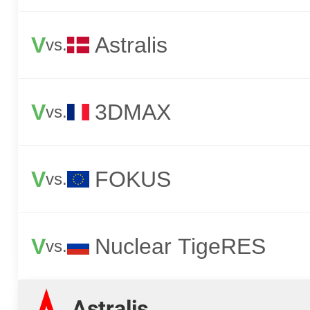
V
Astralis
vs.
V
3DMAX
vs.
V
FOKUS
vs.
V
Nuclear TigeRES
vs.
Astralis