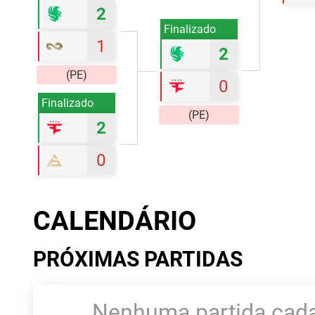
2
Finalizado
1
2
(PE)
0
Finalizado
(PE)
2
0
(PE)
CALENDÁRIO
PRÓXIMAS PARTIDAS
Nenhuma partida cada