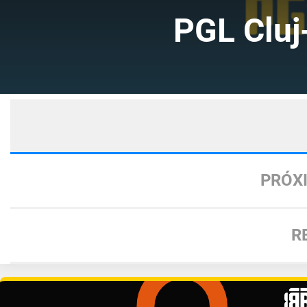
PGL Clu
PRÓX
R