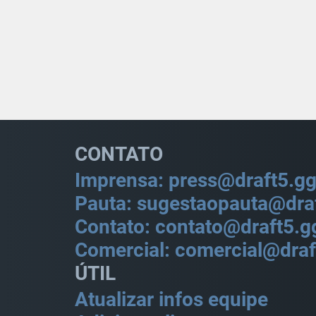
CONTATO
Imprensa: press@draft5.g
Pauta: sugestaopauta@dra
Contato: contato@draft5.g
Comercial: comercial@draf
ÚTIL
Atualizar infos equipe