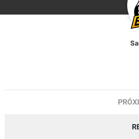
Sa
PRÓX
R