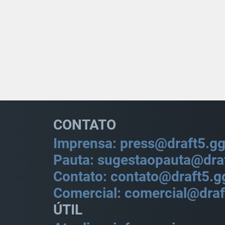
CONTATO
Imprensa: press@draft5.g
Pauta: sugestaopauta@dra
Contato: contato@draft5.g
Comercial: comercial@draf
ÚTIL