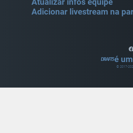
Atualizar infos equipe
Adicionar livestream na par
é um
© 2017-
20