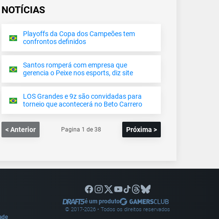
NOTÍCIAS
Playoffs da Copa dos Campeões tem
confrontos definidos
Santos romperá com empresa que
gerencia o Peixe nos esports, diz site
LOS Grandes e 9z são convidadas para
torneio que acontecerá no Beto Carrero
< Anterior
Próxima >
Pagina
1
de
38
é um produto
© 2017-
2026
• Todos os direitos reservados
dade