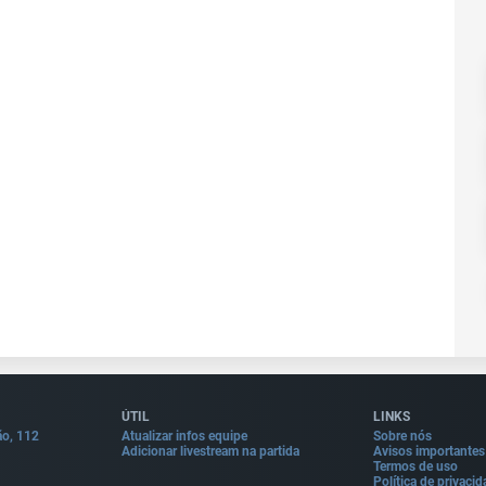
ÚTIL
LINKS
ão, 112
Atualizar infos equipe
Sobre nós
Adicionar livestream na partida
Avisos importantes
Termos de uso
Política de privaci