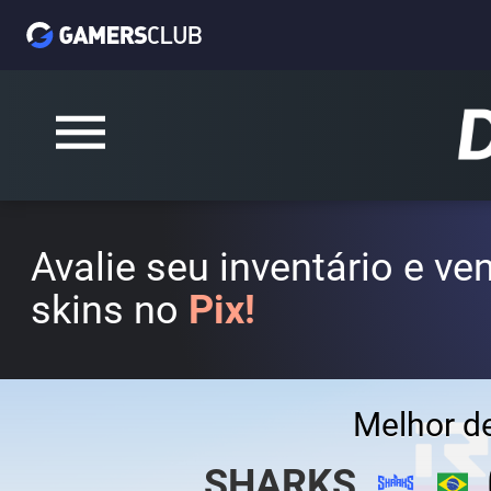
Avalie seu inventário e v
skins no
Pix!
Melhor d
SHARKS