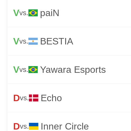
V
paiN
vs.
V
BESTIA
vs.
V
Yawara Esports
vs.
D
Echo
vs.
D
Inner Circle
vs.