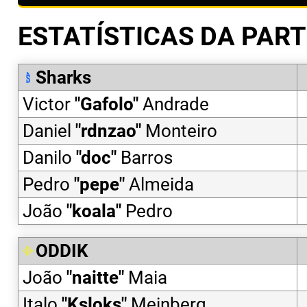
ESTATÍSTICAS DA PART
Sharks
Victor
"
Gafolo
"
Andrade
Daniel
"
rdnzao
"
Monteiro
Danilo
"
doc
"
Barros
Pedro
"
pepe
"
Almeida
João
"
koala
"
Pedro
ODDIK
João
"
naitte
"
Maia
Italo
"
Ksloks
"
Meinberg