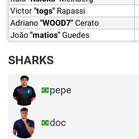
Victor
"
togs
"
Rapassi
Adriano
"
WOOD7
"
Cerato
João
"
matios
"
Guedes
SHARKS
pepe
doc