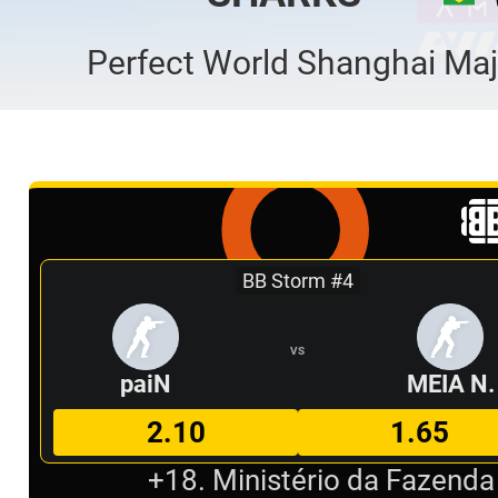
Perfect World Shanghai Maj
BB Storm #4
VS
paiN
MEIA N.
2.10
1.65
+18. Ministério da Fazenda