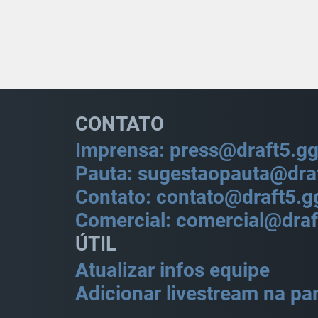
CONTATO
Imprensa: press@draft5.g
Pauta: sugestaopauta@dra
Contato: contato@draft5.g
Comercial: comercial@draf
ÚTIL
Atualizar infos equipe
Adicionar livestream na par