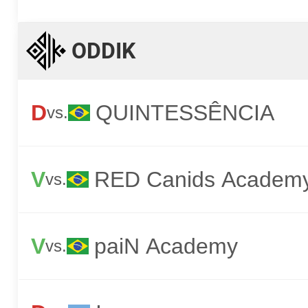
ODDIK
D
QUINTESSÊNCIA
vs.
V
RED Canids Academ
vs.
V
paiN Academy
vs.