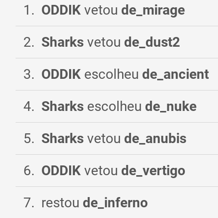
1
.
ODDIK
vetou
de_mirage
2
.
Sharks
vetou
de_dust2
3
.
ODDIK
escolheu
de_ancient
4
.
Sharks
escolheu
de_nuke
5
.
Sharks
vetou
de_anubis
6
.
ODDIK
vetou
de_vertigo
7
.
restou
de_inferno