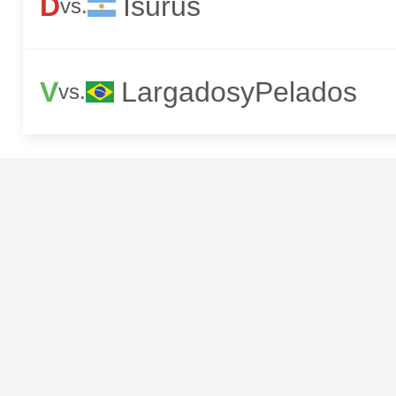
D
Isurus
vs.
V
LargadosyPelados
vs.