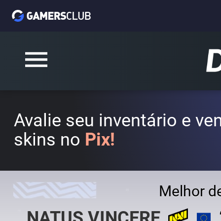
Avalie seu inventário e v
skins no
Pix!
Melhor d
NATUS VINCERE