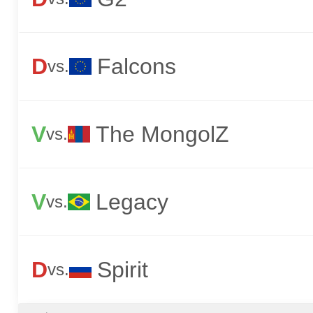
D
Falcons
vs.
V
The MongolZ
vs.
V
Legacy
vs.
D
Spirit
vs.