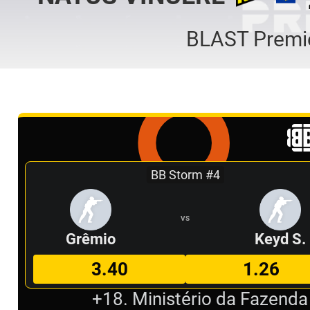
BLAST Premie
BB Storm #4
VS
Grêmio
Keyd S.
3.40
1.26
+18. Ministério da Fazenda