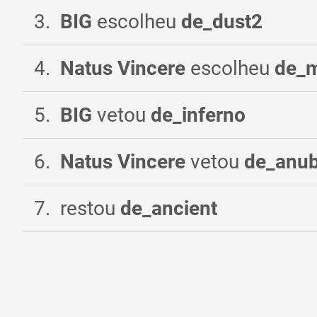
3
.
BIG
escolheu
de_dust2
4
.
Natus Vincere
escolheu
de_m
5
.
BIG
vetou
de_inferno
6
.
Natus Vincere
vetou
de_anub
7
.
restou
de_ancient