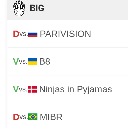
BIG
D
PARIVISION
vs.
V
B8
vs.
V
Ninjas in Pyjamas
vs.
D
MIBR
vs.