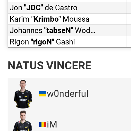
Jon
"
JDC
"
de Castro
Karim
"
Krimbo
"
Moussa
Johannes
"
tabseN
"
Wodarz
Rigon
"
rigoN
"
Gashi
NATUS VINCERE
w0nderful
iM