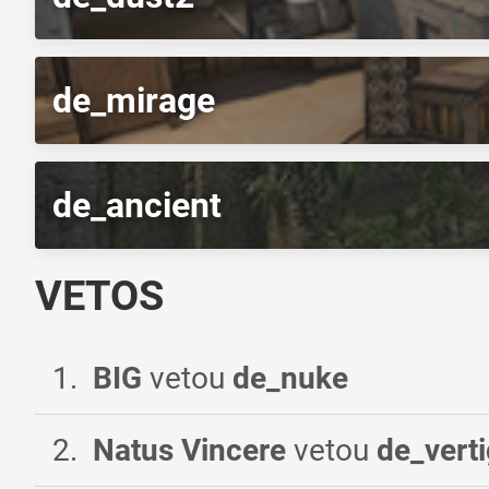
de_mirage
de_ancient
VETOS
1
.
BIG
vetou
de_nuke
2
.
Natus Vincere
vetou
de_vert