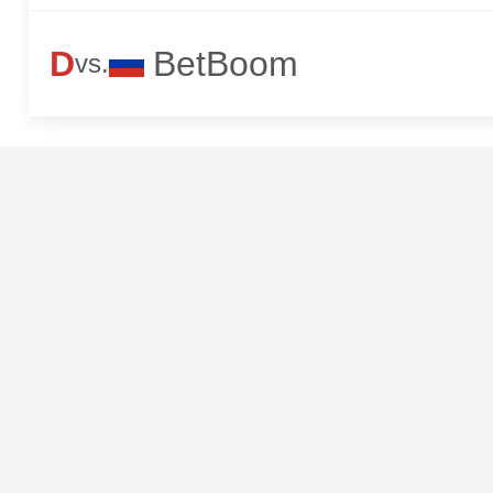
D
BetBoom
vs.