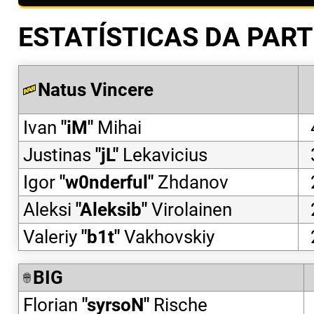
ESTATÍSTICAS DA PART
Natus Vincere
Ivan
"
iM
"
Mihai
Justinas
"
jL
"
Lekavicius
Igor
"
w0nderful
"
Zhdanov
Aleksi
"
Aleksib
"
Virolainen
Valeriy
"
b1t
"
Vakhovskiy
BIG
Florian
"
syrsoN
"
Rische