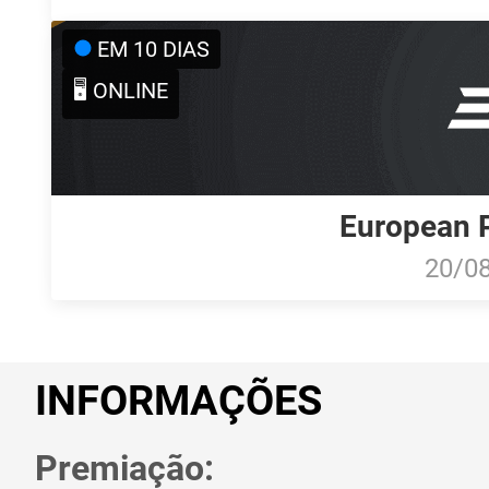
EM 10 DIAS
🖥️ ONLINE
European P
20/0
INFORMAÇÕES
Premiação: