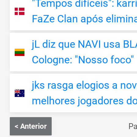
"Tempos difíceis": kar
FaZe Clan após elimi
jL diz que NAVI usa B
Cologne: "Nosso foco"
jks rasga elogios a no
melhores jogadores d
P
< Anterior