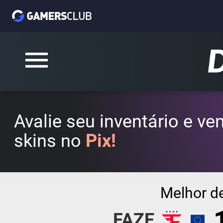
Avalie seu inventário e v
skins no
Pix!
Melhor d
FAZE