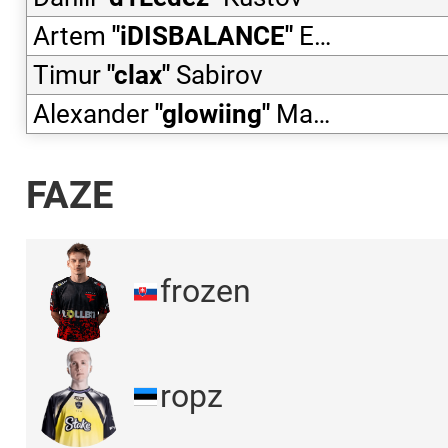
Artem
"
iDISBALANCE
"
Egorov
Timur
"
clax
"
Sabirov
Alexander
"
glowiing
"
Matsievich
FAZE
frozen
ropz