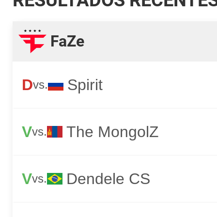
RESULTADOS RECENTE
FaZe
D
Spirit
vs.
V
The MongolZ
vs.
V
Dendele CS
vs.