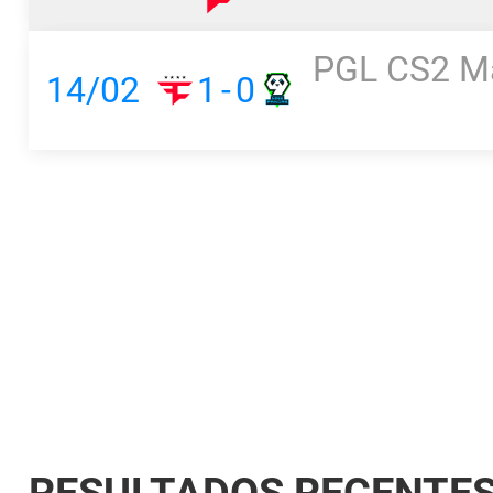
PGL CS2 Ma
14/02
1
-
0