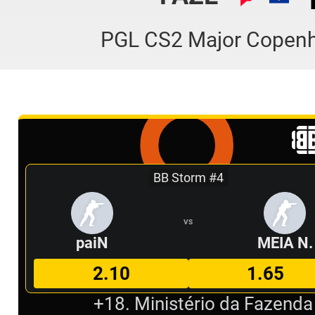
PGL CS2 Major Copen
BB Storm #4
VS
paiN
MEIA N.
2.10
1.65
+18. Ministério da Fazenda