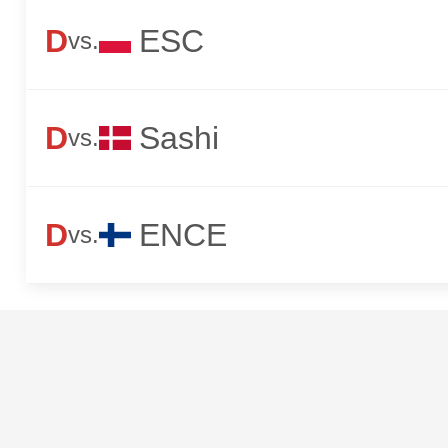
D
ESC
vs.
D
Sashi
vs.
D
ENCE
vs.