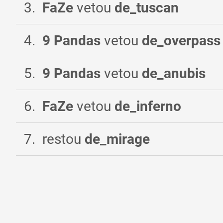
3
.
FaZe
vetou
de_tuscan
4
.
9 Pandas
vetou
de_overpass
5
.
9 Pandas
vetou
de_anubis
6
.
FaZe
vetou
de_inferno
7
.
restou
de_mirage