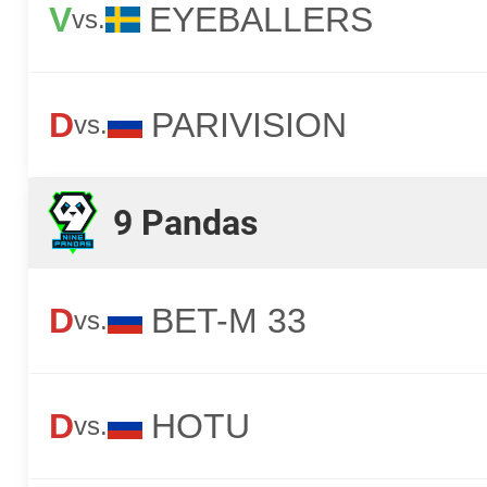
V
EYEBALLERS
vs.
D
PARIVISION
vs.
9 Pandas
D
BET-M 33
vs.
D
HOTU
vs.