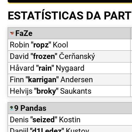
ESTATÍSTICAS DA PART
FaZe
Robin
"
ropz
"
Kool
David
"
frozen
"
Čerňanský
Håvard
"
rain
"
Nygaard
Finn
"
karrigan
"
Andersen
Helvijs
"
broky
"
Saukants
9 Pandas
Denis
"
seized
"
Kostin
Daniil
"
d1Ledez
"
Kustov