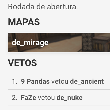
Rodada de abertura.
MAPAS
de_mirage
VETOS
1
.
9 Pandas
vetou
de_ancient
2
.
FaZe
vetou
de_nuke