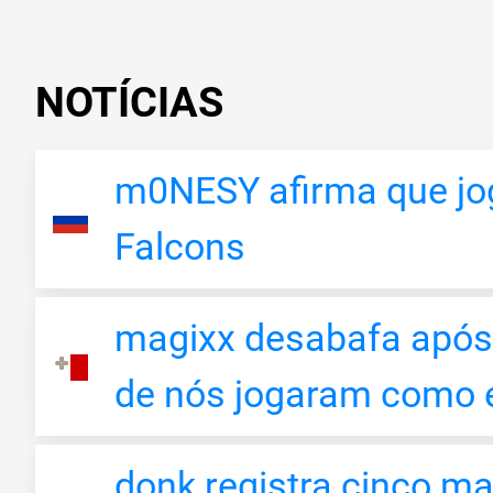
NOTÍCIAS
m0NESY afirma que jog
Falcons
magixx desabafa após 
de nós jogaram como 
donk registra cinco m