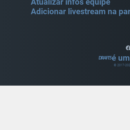
Atualizar infos equipe
Adicionar livestream na par
é um
© 2017-
20