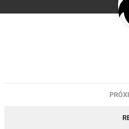
PRÓX
R