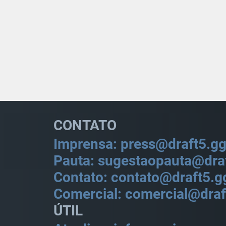
CONTATO
Imprensa: press@draft5.g
Pauta: sugestaopauta@dra
Contato: contato@draft5.g
Comercial: comercial@draf
ÚTIL