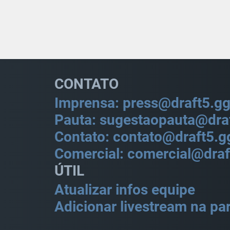
CONTATO
Imprensa: press@draft5.g
Pauta: sugestaopauta@dra
Contato: contato@draft5.g
Comercial: comercial@draf
ÚTIL
Atualizar infos equipe
Adicionar livestream na par