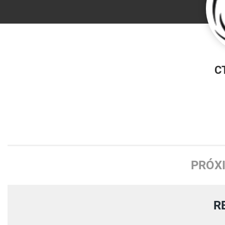
C
PRÓX
R