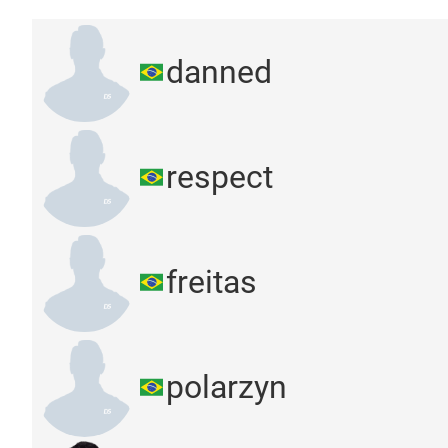
danned
respect
freitas
polarzyn