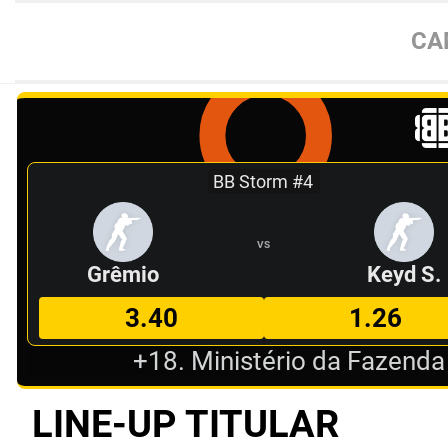
CA
BB Storm #4
VS
Grêmio
Keyd S.
3.40
1.26
+18. Ministério da Fazenda
LINE-UP TITULAR