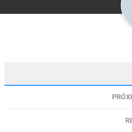
PRÓX
R