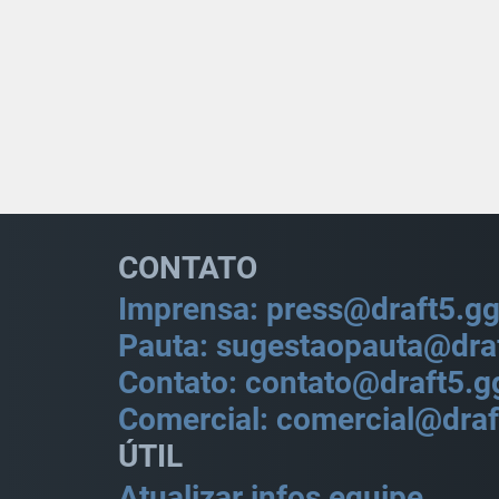
CONTATO
Imprensa: press@draft5.g
Pauta: sugestaopauta@dra
Contato: contato@draft5.g
Comercial: comercial@draf
ÚTIL
Atualizar infos equipe