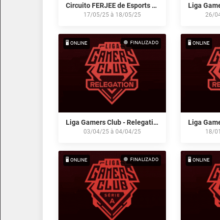
Circuito FERJEE de Esports 2025: Open Qualifier #1
17/05/25
à
18/05/25
26/0
FINALIZADO
🖥️ ONLINE
🖥️ ONLINE
Liga Gamers Club - Relegation Série A - Abril/25
03/04/25
à
04/04/25
18/0
FINALIZADO
🖥️ ONLINE
🖥️ ONLINE