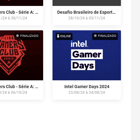
Liga Gamers Club - Série A: Novembro/24
Desafio Brasileiro de Esports 2024: Online Stage
1/24
à
30/11/24
28/10/24
à
05/11/24
FINALIZADO
FINALIZADO
🖥️ ONLINE
Liga Gamers Club - Série A: Setembro/24
Intel Gamer Days 2024
9/24
à
06/10/24
23/08/24
à
24/08/24