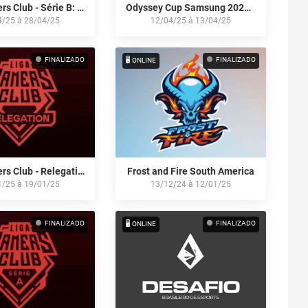
Liga Gamers Club - Série B: Abril/25
Odyssey Cup Samsung 2025: Open Qualifier #2
4/25
à
28/04/25
12/04/25
à
13/04/25
FINALIZADO
FINALIZADO
🖥️ ONLINE
Liga Gamers Club - Relegation Série A - Janeiro/25
Frost and Fire South America
1/25
à
19/01/25
13/12/24
à
12/01/25
FINALIZADO
FINALIZADO
🖥️ ONLINE