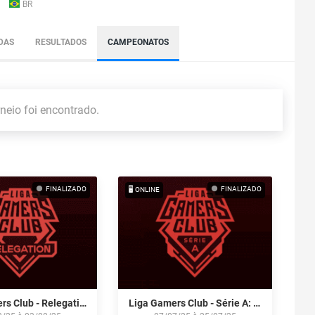
BR
DAS
RESULTADOS
CAMPEONATOS
eio foi encontrado.
FINALIZADO
FINALIZADO
🖥️ ONLINE
Liga Gamers Club - Relegation Série A - Agosto/25
Liga Gamers Club - Série A: Julho/25