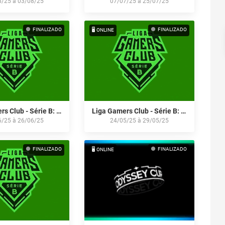
8/25
à
03/08/25
07/07/25
à
25/07/25
FINALIZADO
FINALIZADO
🖥️ ONLINE
Liga Gamers Club - Série B: Junho/25
Liga Gamers Club - Série B: Maio/25
6/25
à
26/06/25
24/05/25
à
29/05/25
FINALIZADO
FINALIZADO
🖥️ ONLINE