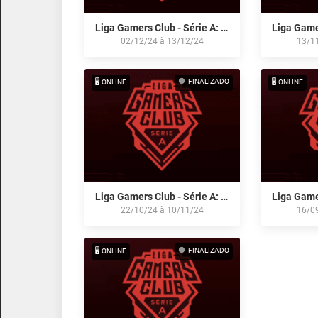
Liga Gamers Club - Série A: Dezembro/24
02/12/24
à
13/12/24
13/1
FINALIZADO
🖥️ ONLINE
🖥️ ONLINE
Liga Gamers Club - Série A: Outubro/24
22/10/24
à
10/11/24
16/0
FINALIZADO
🖥️ ONLINE