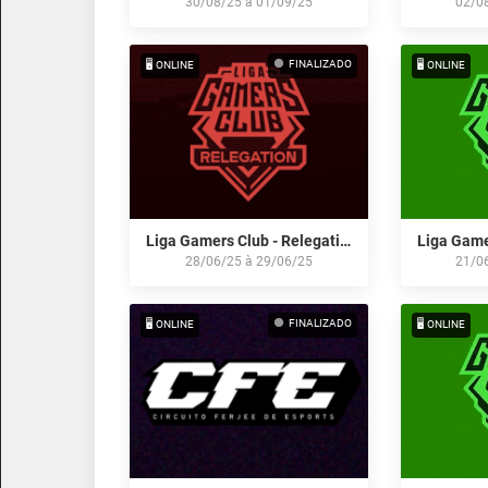
30/08/25
à
01/09/25
02/0
FINALIZADO
🖥️ ONLINE
🖥️ ONLINE
Liga Gamers Club - Relegation Série A - Julho/25
28/06/25
à
29/06/25
21/0
FINALIZADO
🖥️ ONLINE
🖥️ ONLINE