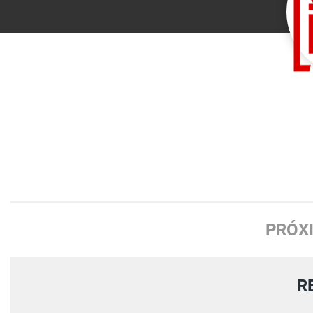
PRÓX
R