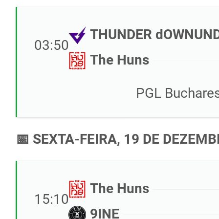
THUNDER dOWNUN
03:50
The Huns
PGL Bucharest
📅 SEXTA-FEIRA, 19 DE DEZEMB
The Huns
15:10
9INE