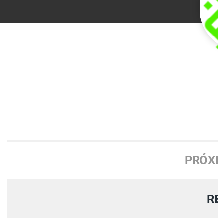
PRÓX
R