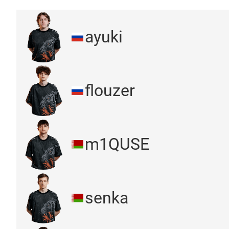
ayuki
flouzer
m1QUSE
senka