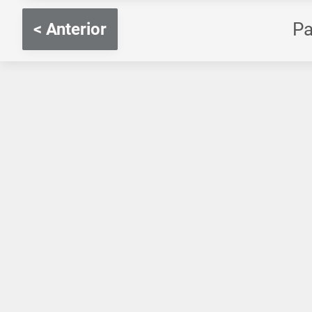
P
< Anterior