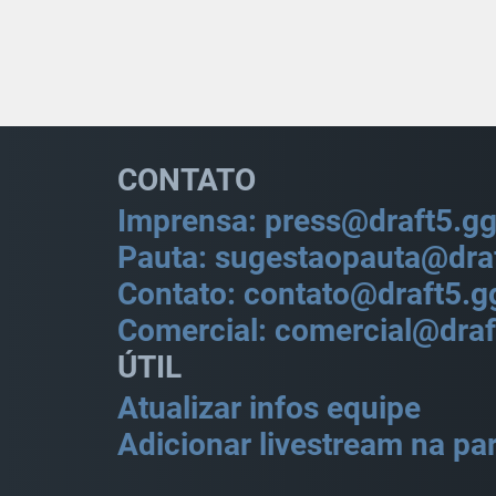
CONTATO
Imprensa: press@draft5.g
Pauta: sugestaopauta@dra
Contato: contato@draft5.g
Comercial: comercial@draf
ÚTIL
Atualizar infos equipe
Adicionar livestream na par