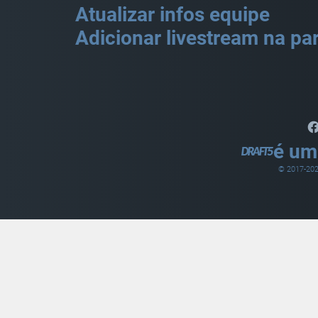
Atualizar infos equipe
Adicionar livestream na par
é um
© 2017-
20