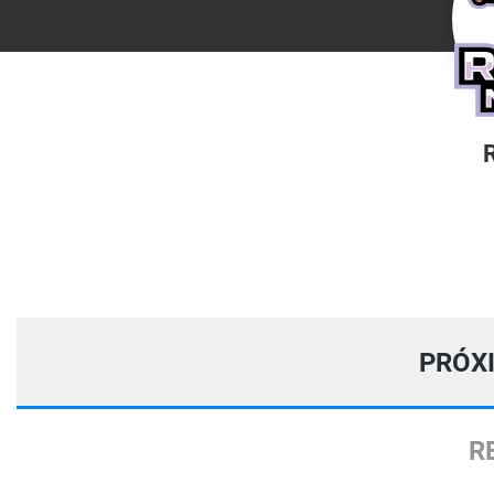
PRÓX
R