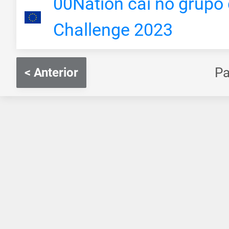
00Nation cai no grup
Challenge 2023
P
< Anterior