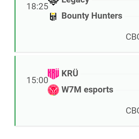
18:25
Bounty Hunters
CB
KRÜ
15:00
W7M esports
CB