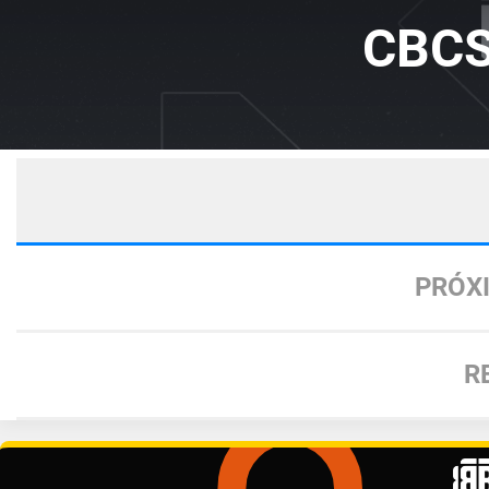
CBCS
PRÓX
R