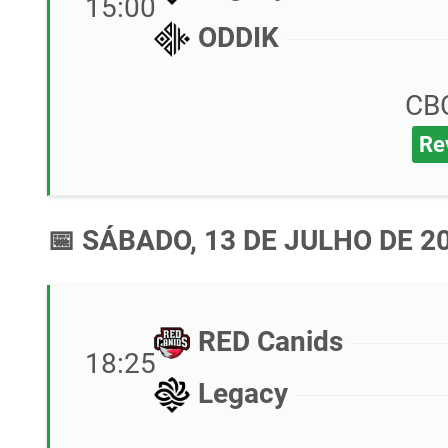
15:00
ODDIK
CB
Re
📅 SÁBADO, 13 DE JULHO DE 2
RED Canids
18:25
Legacy