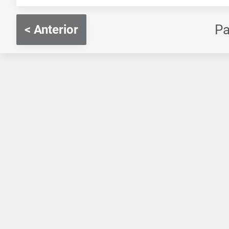
P
< Anterior