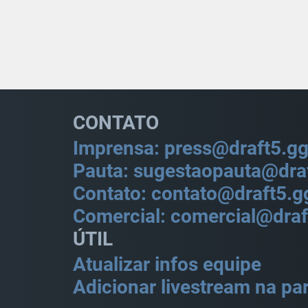
CONTATO
Imprensa: press@draft5.g
Pauta: sugestaopauta@dra
Contato: contato@draft5.g
Comercial: comercial@draf
ÚTIL
Atualizar infos equipe
Adicionar livestream na par