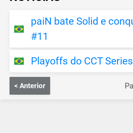
paiN bate Solid e con
#11
Playoffs do CCT Series
P
< Anterior