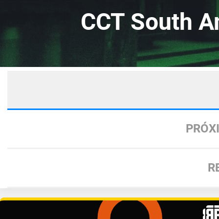
CCT South A
PRÓX
R