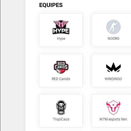
EQUIPES
Hype
NOORG
RED Canids
WINDINGO
TropiCaos
W7M esports fem