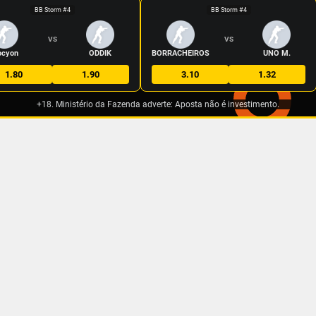
BB Storm #4
BB Storm #4
VS
VS
ocyon
ODDIK
BORRACHEIROS
UNO M.
1.80
1.90
3.10
1.32
+18. Ministério da Fazenda adverte: Aposta não é investimento.