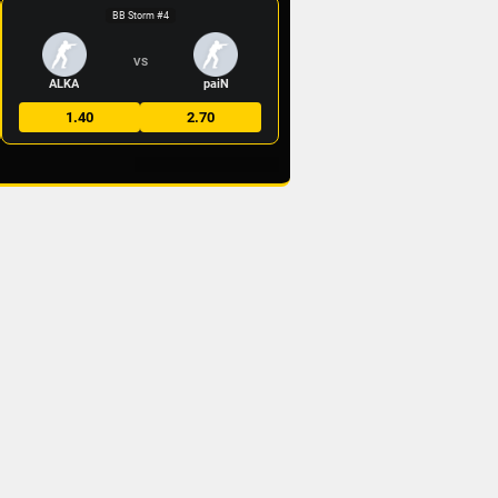
BB Storm #4
VS
ALKA
paiN
1.40
2.70