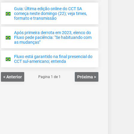
Guia: Última edição online do CCT SA
começa neste domingo (22); veja times,
formato e transmissão
Após primeira derrota em 2023, elenco do
Fluxo pede paciência: "Se habituando com
as mudanças"
Fluxo está garantido na final presencial do
CCT sul-americano; entenda
< Anterior
Próxima >
Pagina
1
de
1