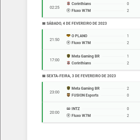
Corinthians
0
02:25
Fluxo W7M
2
📅 SÁBADO, 4 DE FEVEREIRO DE 2023
O PLANO
1
21:50
Fluxo W7M
2
Meta Gaming BR
1
17:00
Corinthians
2
📅 SEXTA-FEIRA, 3 DE FEVEREIRO DE 2023
Meta Gaming BR
2
23:00
FUSION Esports
0
INTZ
0
20:00
Fluxo W7M
2