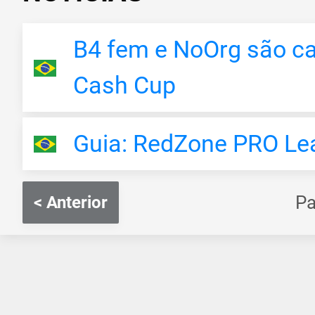
B4 fem e NoOrg são c
Cash Cup
Guia: RedZone PRO Le
P
< Anterior