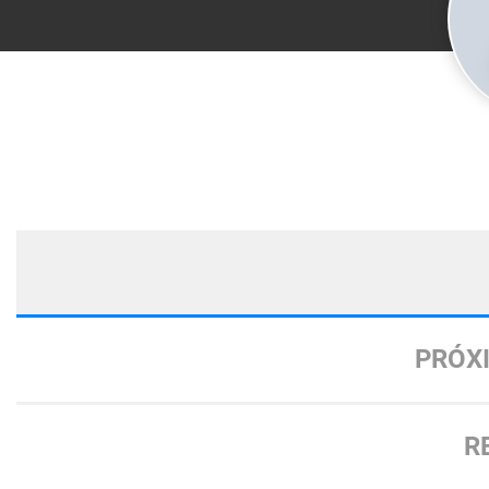
PRÓX
R