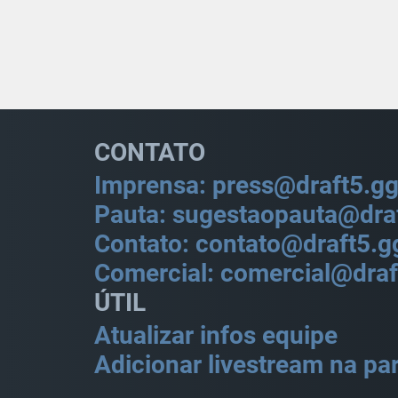
CONTATO
Imprensa: press@draft5.g
Pauta: sugestaopauta@dra
Contato: contato@draft5.g
Comercial: comercial@draf
ÚTIL
Atualizar infos equipe
Adicionar livestream na par