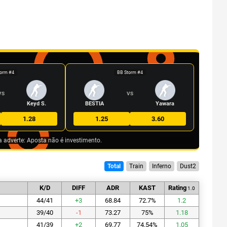
orm #4
BB Storm #4
VS
VS
Keyd S.
BESTIA
Yawara
1.28
1.25
3.60
a adverte: Aposta não é investimento.
Total
Train
Inferno
Dust2
K/D
DIFF
ADR
KAST
Rating
1.0
44/41
+
3
68.84
72.7
%
1.2
39/40
-1
73.27
75
%
1.18
41/39
+
2
69.77
74.54
%
1.05