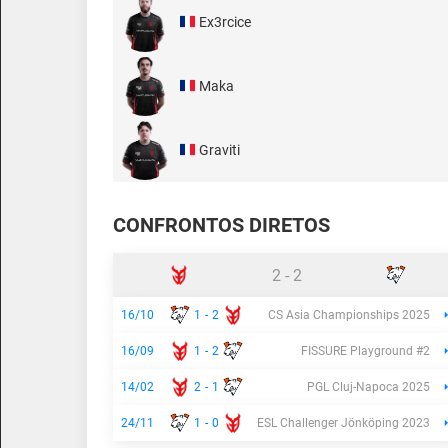
Ex3rcice
Maka
Graviti
CONFRONTOS DIRETOS
2
-
2
16/10
1
-
2
CS Asia Championships 2025
16/09
1
-
2
FISSURE Playground #2
14/02
2
-
1
PGL Cluj-Napoca 2025
24/11
1
-
0
ESL Challenger Jönköping 2023