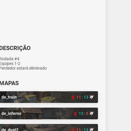
DESCRIÇÃO
Rodada #4
Equipes 1-2
Perdedor estará eliminado
MAPAS
de_train
11
:
13
de_inferno
13
:
5
de_dust2
11
:
13