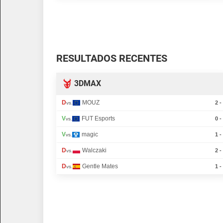
RESULTADOS RECENTES
3DMAX
D
MOUZ
2 -
vs.
V
FUT Esports
0 -
vs.
V
magic
1 -
vs.
D
Walczaki
2 -
vs.
D
Gentle Mates
1 -
vs.