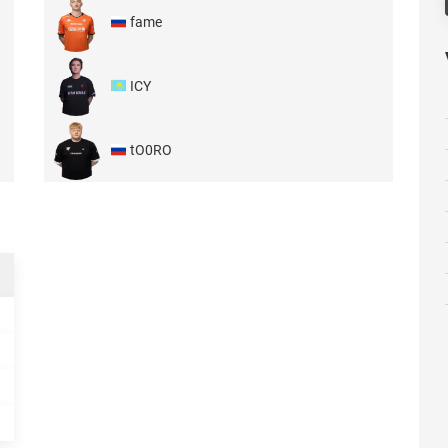
fame
ICY
tO0RO