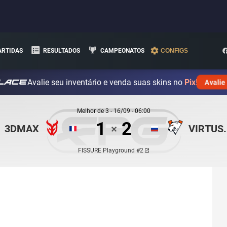
ARTIDAS
RESULTADOS
CAMPEONATOS
CONFIGS
Avalie seu inventário e venda suas skins no
Pix!
Avalie
Melhor de
3
-
16/09 - 06:00
1
2
3DMAX
VIRTUS
✕
FISSURE Playground #2