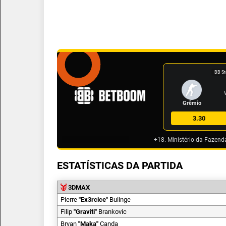
BB St
Grêmio
3.30
+18. Ministério da Fazend
ESTATÍSTICAS DA PARTIDA
3DMAX
Pierre
"
Ex3rcice
"
Bulinge
Filip
"
Graviti
"
Brankovic
Bryan
"
Maka
"
Canda