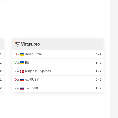
Virtus.pro
D
Inner Circle
 1
0 - 2
vs.
V
B8
 2
1 - 2
vs.
V
Ninjas in Pyjamas
 2
1 - 2
vs.
D
ex-RUBY
 1
0 - 2
vs.
V
1w Team
 2
1 - 2
vs.