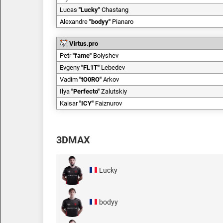
Lucas
"
Lucky
"
Chastang
Alexandre
"
bodyy
"
Pianaro
Virtus.pro
Petr
"
fame
"
Bolyshev
Evgeny
"
FL1T
"
Lebedev
Vadim
"
tO0RO
"
Arkov
Ilya
"
Perfecto
"
Zalutskiy
Kaisar
"
ICY
"
Faiznurov
3DMAX
Lucky
bodyy