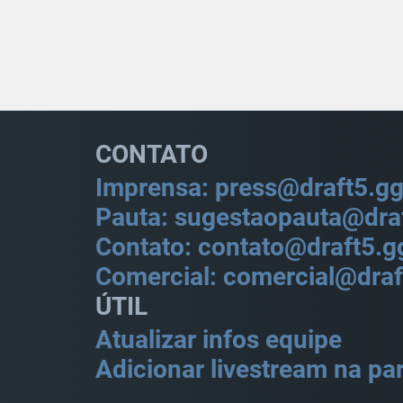
CONTATO
Imprensa: press@draft5.g
Pauta: sugestaopauta@dra
Contato: contato@draft5.g
Comercial: comercial@draf
ÚTIL
Atualizar infos equipe
Adicionar livestream na par