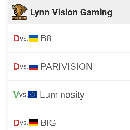
Lynn Vision Gaming
D
B8
vs.
D
PARIVISION
vs.
V
Luminosity
vs.
D
BIG
vs.