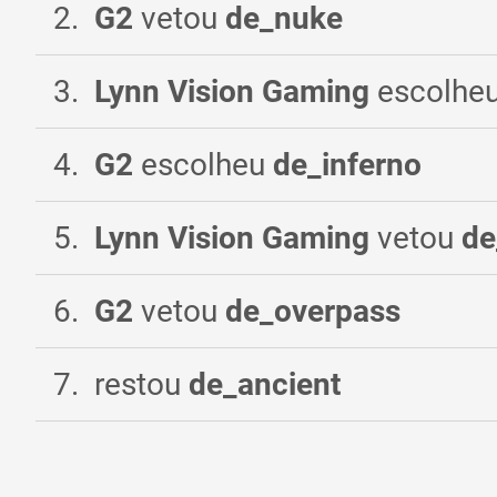
2
.
G2
vetou
de_nuke
3
.
Lynn Vision Gaming
escolhe
4
.
G2
escolheu
de_inferno
5
.
Lynn Vision Gaming
vetou
de
6
.
G2
vetou
de_overpass
7
.
restou
de_ancient