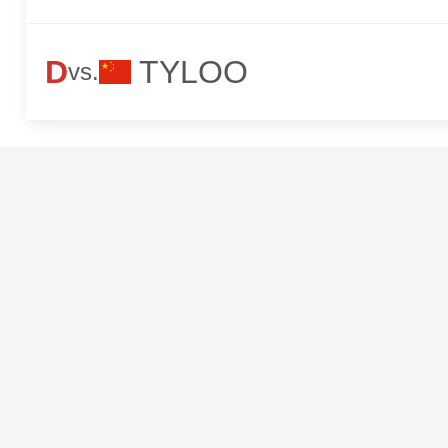
D
TYLOO
vs.