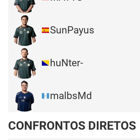
SunPayus
huNter-
malbsMd
CONFRONTOS DIRETOS