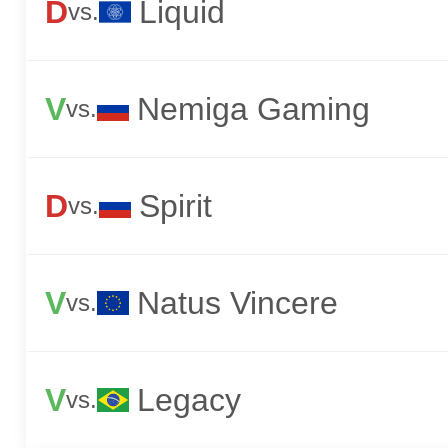
D
Liquid
vs.
V
Nemiga Gaming
vs.
D
Spirit
vs.
V
Natus Vincere
vs.
V
Legacy
vs.