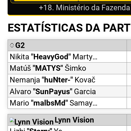
+18. Ministério da Fazenda
ESTATÍSTICAS DA PART
G2
Nikita
"
HeavyGod
"
Martynenko
Matúš
"
MATYS
"
Šimko
Nemanja
"
huNter-
"
Kovač
Alvaro
"
SunPayus
"
Garcia
Mario
"
malbsMd
"
Samayoa
Lynn Vision