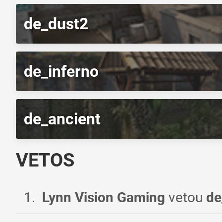
de_dust2
de_inferno
de_ancient
VETOS
1
.
Lynn Vision Gaming
vetou
de