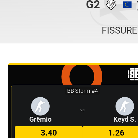
G2
FISSURE
BB Storm #4
VS
Grêmio
Keyd S.
3.40
1.26