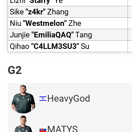
Lizhi
"
Starry
"
Ye
Sike
"
z4kr
"
Zhang
Niu
"
Westmelon
"
Zhe
Junjie
"
EmiliaQAQ
"
Tang
Qihao
"
C4LLM3SU3
"
Su
G2
HeavyGod
MATYS