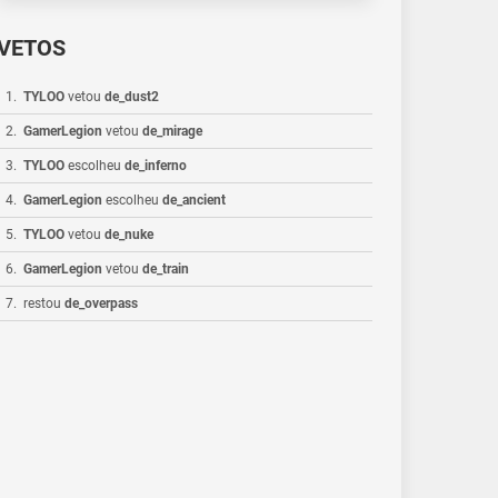
VETOS
1
.
TYLOO
vetou
de_dust2
2
.
GamerLegion
vetou
de_mirage
3
.
TYLOO
escolheu
de_inferno
4
.
GamerLegion
escolheu
de_ancient
5
.
TYLOO
vetou
de_nuke
6
.
GamerLegion
vetou
de_train
7
.
restou
de_overpass