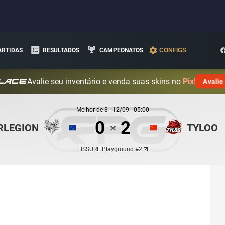
ARTIDAS
RESULTADOS
CAMPEONATOS
CONFIGS
Avalie seu inventário e venda suas skins no
Pix!
Avalie
Melhor de
3
-
12/09 - 05:00
0
2
RLEGION
TYLOO
✕
FISSURE Playground #2