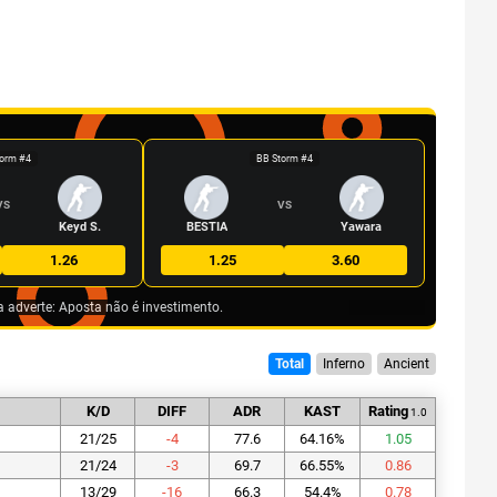
orm #4
BB Storm #4
VS
VS
Keyd S.
BESTIA
Yawara
1.26
1.25
3.60
a adverte: Aposta não é investimento.
Total
Inferno
Ancient
K/D
DIFF
ADR
KAST
Rating
1.0
21/25
-4
77.6
64.16
%
1.05
21/24
-3
69.7
66.55
%
0.86
13/29
-16
66.3
54.4
%
0.78