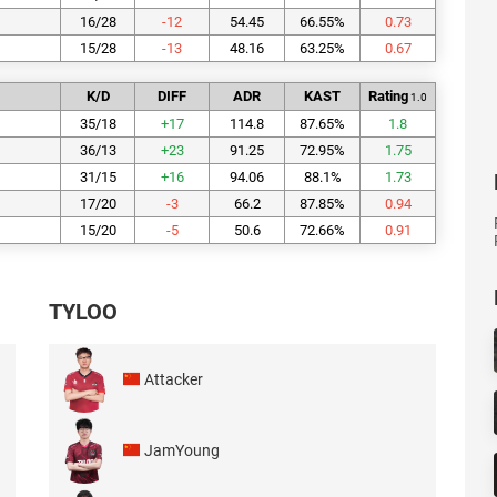
16/28
-12
54.45
66.55
%
0.73
15/28
-13
48.16
63.25
%
0.67
K/D
DIFF
ADR
KAST
Rating
1.0
35/18
+
17
114.8
87.65
%
1.8
36/13
+
23
91.25
72.95
%
1.75
31/15
+
16
94.06
88.1
%
1.73
17/20
-3
66.2
87.85
%
0.94
15/20
-5
50.6
72.66
%
0.91
TYLOO
Attacker
JamYoung