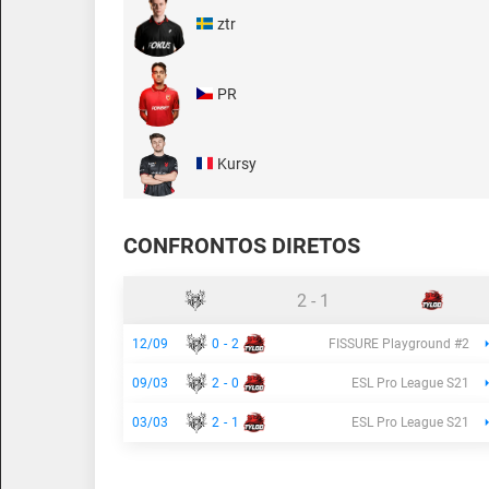
ztr
PR
Kursy
CONFRONTOS DIRETOS
2
-
1
12/09
0
-
2
FISSURE Playground #2
09/03
2
-
0
ESL Pro League S21
03/03
2
-
1
ESL Pro League S21