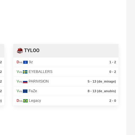
TYLOO
D
9z
 2
1 - 2
vs.
V
EYEBALLERS
 2
0 - 2
vs.
V
PARIVISION
 2
5 - 13 (de_mirage)
vs.
V
FaZe
 2
8 - 13 (de_anubis)
vs.
D
Legacy
e)
2 - 0
vs.