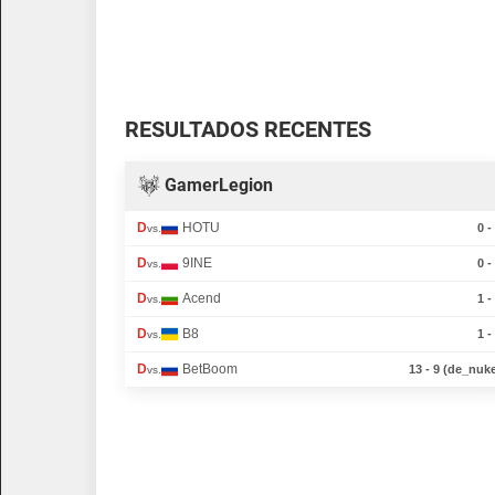
RESULTADOS RECENTES
GamerLegion
D
HOTU
0 -
vs.
D
9INE
0 -
vs.
D
Acend
1 -
vs.
D
B8
1 -
vs.
D
BetBoom
13 - 9 (de_nuk
vs.