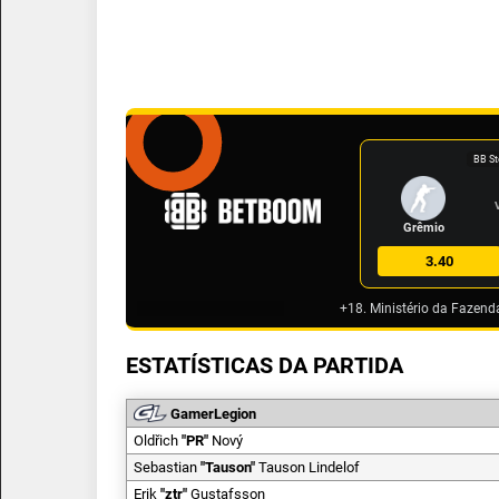
BB St
Grêmio
3.40
+18. Ministério da Fazend
ESTATÍSTICAS DA PARTIDA
GamerLegion
Oldřich
"
PR
"
Nový
Sebastian
"
Tauson
"
Tauson Lindelof
Erik
"
ztr
"
Gustafsson