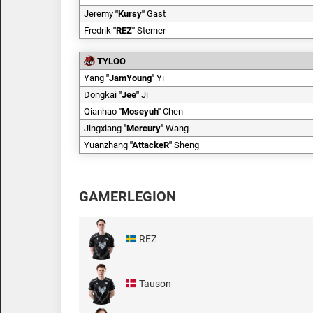
Jeremy
"
Kursy
"
Gast
Fredrik
"
REZ
"
Sterner
TYLOO
Yang
"
JamYoung
"
Yi
Dongkai
"
Jee
"
Ji
Qianhao
"
Moseyuh
"
Chen
Jingxiang
"
Mercury
"
Wang
Yuanzhang
"
AttackeR
"
Sheng
GAMERLEGION
REZ
Tauson