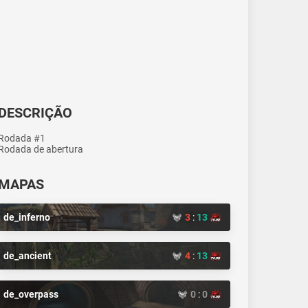
DESCRIÇÃO
Rodada #1
Rodada de abertura
MAPAS
de_inferno
3
:
13
de_ancient
4
:
13
de_overpass
0
:
0