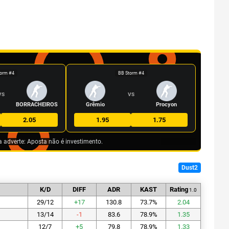
orm #4
BB Storm #4
VS
VS
BORRACHEIROS
Grêmio
Procyon
2.05
1.95
1.75
a adverte: Aposta não é investimento.
Dust2
K/D
DIFF
ADR
KAST
Rating
1.0
29/12
+
17
130.8
73.7
%
2.04
13/14
-1
83.6
78.9
%
1.35
12/7
+
5
79.8
78.9
%
1.33