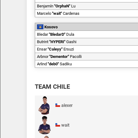
Benjamín
"
OrphaN
"
Lu
Marcelo
"
wait
"
Cardenas
Kosovo
Bledar
"
BledarD
"
Dula
Butrint
"
HYPERI
"
Gashi
Ensar
"
Caleyy
"
Ersuzi
Arbnor
"
Dementor
"
Pacolli
Arlind
"
deb0
"
Sadiku
TEAM CHILE
alexer
wait