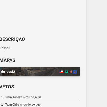
DESCRIÇÃO
Grupo B
MAPAS
de_dust2
13
:
6
VETOS
1
.
Team Kosovo
vetou
de_nuke
2
.
Team Chile
vetou
de_vertigo