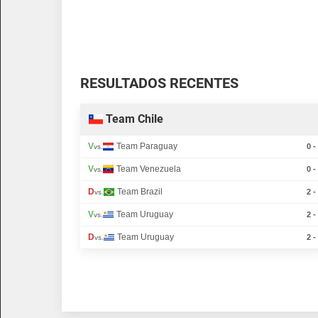
RESULTADOS RECENTES
Team Chile
V
Team Paraguay
0 -
vs.
V
Team Venezuela
0 -
vs.
D
Team Brazil
2 -
vs.
V
Team Uruguay
2 -
vs.
D
Team Uruguay
2 -
vs.