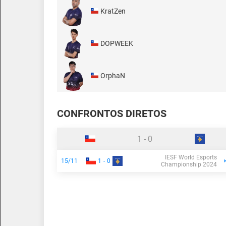
KratZen
DOPWEEK
OrphaN
CONFRONTOS DIRETOS
1
-
0
IESF World Esports
15/11
1
-
0
Championship 2024