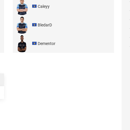
Caleyy
BledarD
Dementor