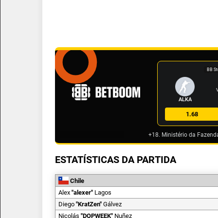
BB St
ALKA
1.68
+18. Ministério da Fazend
ESTATÍSTICAS DA PARTIDA
Chile
Alex
"
alexer
"
Lagos
Diego
"
KratZen
"
Gálvez
Nicolás
"
DOPWEEK
"
Nuñez