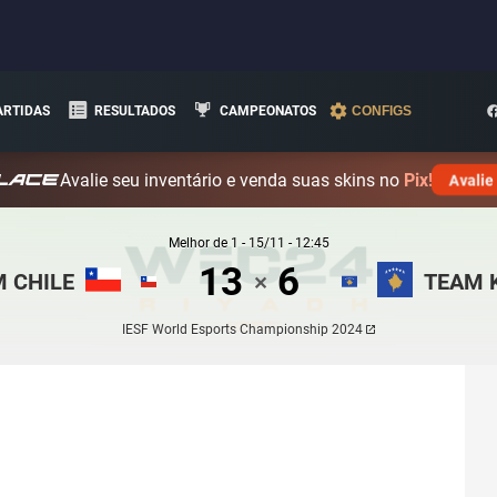
ARTIDAS
RESULTADOS
CAMPEONATOS
CONFIGS
Avalie seu inventário e venda suas skins no
Pix!
Avalie
Melhor de
1
-
15/11 - 12:45
13
6
 CHILE
TEAM 
✕
IESF World Esports Championship 2024