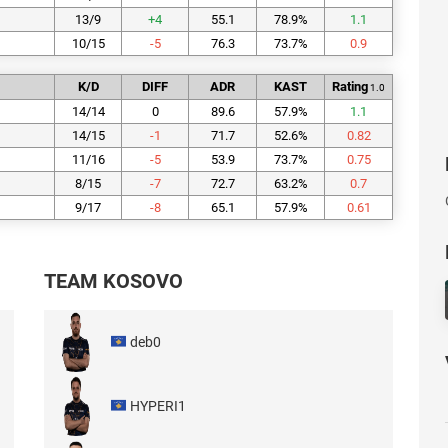
13/9
+
4
55.1
78.9
%
1.1
10/15
-5
76.3
73.7
%
0.9
K/D
DIFF
ADR
KAST
Rating
1.0
14/14
0
89.6
57.9
%
1.1
14/15
-1
71.7
52.6
%
0.82
11/16
-5
53.9
73.7
%
0.75
8/15
-7
72.7
63.2
%
0.7
9/17
-8
65.1
57.9
%
0.61
TEAM KOSOVO
deb0
HYPERI1