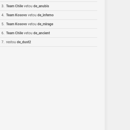
3
.
Team Chile
vetou
de_anubis
4
.
Team Kosovo
vetou
de_inferno
5
.
Team Kosovo
vetou
de_mirage
6
.
Team Chile
vetou
de_ancient
7
.
restou
de_dust2