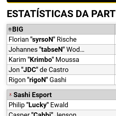
ESTATÍSTICAS DA PART
BIG
Florian
"
syrsoN
"
Rische
Johannes
"
tabseN
"
Wodarz
Karim
"
Krimbo
"
Moussa
Jon
"
JDC
"
de Castro
Rigon
"
rigoN
"
Gashi
Sashi Esport
Philip
"
Lucky
"
Ewald
Casper
"
Cabbi
"
Jenson