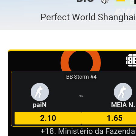
Perfect World Shangha
BB Storm #4
VS
paiN
MEIA N.
2.10
1.65
+18. Ministério da Fazenda