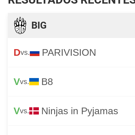
BIG
D
PARIVISION
vs.
V
B8
vs.
V
Ninjas in Pyjamas
vs.