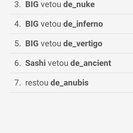
3
.
BIG
vetou
de_nuke
4
.
BIG
vetou
de_inferno
5
.
BIG
vetou
de_vertigo
6
.
Sashi
vetou
de_ancient
7
.
restou
de_anubis