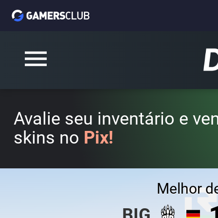
Avalie seu inventário e v
skins no
Pix!
Melhor d
BIG