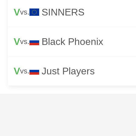
V
SINNERS
vs.
V
Black Phoenix
vs.
V
Just Players
vs.