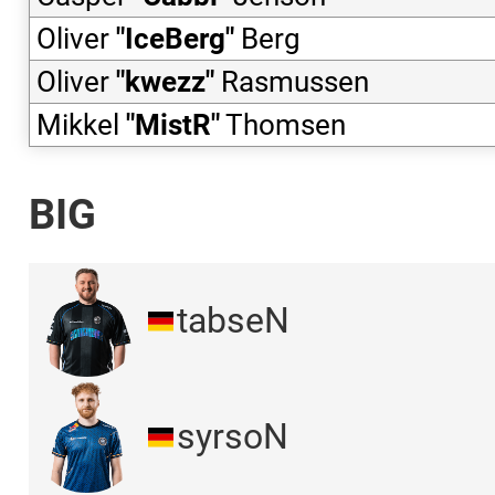
Oliver
"
IceBerg
"
Berg
Oliver
"
kwezz
"
Rasmussen
Mikkel
"
MistR
"
Thomsen
BIG
tabseN
syrsoN