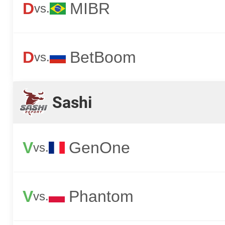
D
MIBR
vs.
D
BetBoom
vs.
Sashi
V
GenOne
vs.
V
Phantom
vs.