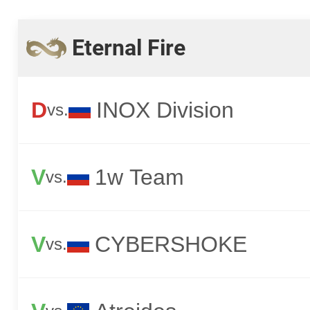
Eternal Fire
D
INOX Division
vs.
V
1w Team
vs.
V
CYBERSHOKE
vs.