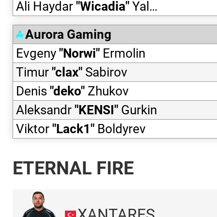
Ali Haydar
"
Wicadia
"
Yalçın
Aurora Gaming
Evgeny
"
Norwi
"
Ermolin
Timur
"
clax
"
Sabirov
Denis
"
deko
"
Zhukov
Aleksandr
"
KENSI
"
Gurkin
Viktor
"
Lack1
"
Boldyrev
ETERNAL FIRE
XANTARES