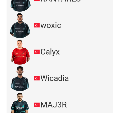
woxic
Calyx
Wicadia
MAJ3R