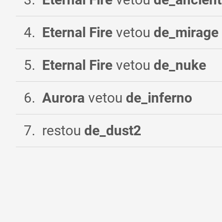
4
.
Eternal Fire
vetou
de_mirage
5
.
Eternal Fire
vetou
de_nuke
6
.
Aurora
vetou
de_inferno
7
.
restou
de_dust2