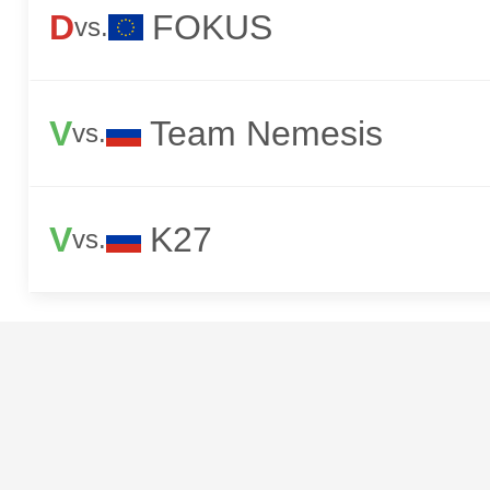
D
FOKUS
vs.
V
Team Nemesis
vs.
V
K27
vs.