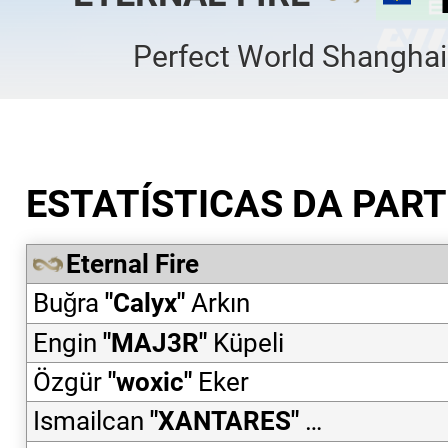
Perfect World Shangha
ESTATÍSTICAS DA PART
Eternal Fire
Buğra
"
Calyx
"
Arkın
Engin
"
MAJ3R
"
Küpeli
Özgür
"
woxic
"
Eker
Ismailcan
"
XANTARES
"
Dörtkardeş