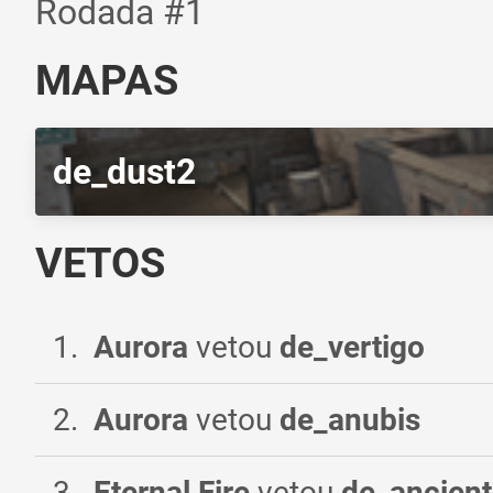
Rodada #1
MAPAS
de_dust2
VETOS
1
.
Aurora
vetou
de_vertigo
2
.
Aurora
vetou
de_anubis
3
.
Eternal Fire
vetou
de_ancient