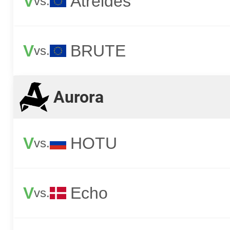
V
Atreides
vs.
V
BRUTE
vs.
Aurora
V
HOTU
vs.
V
Echo
vs.