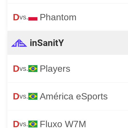
D
Phantom
vs.
inSanitY
D
Players
vs.
D
América eSports
vs.
D
Fluxo W7M
vs.