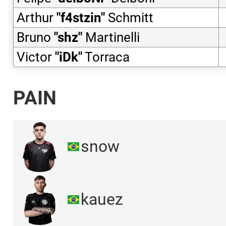
Arthur
"
f4stzin
"
Schmitt
Bruno
"
shz
"
Martinelli
Victor
"
iDk
"
Torraca
PAIN
snow
kauez