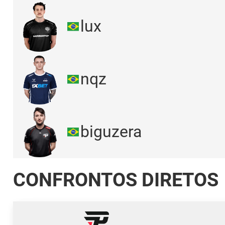
lux
nqz
biguzera
CONFRONTOS DIRETOS