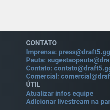
CONTATO
Imprensa: press@draft5.g
Pauta: sugestaopauta@dra
Contato: contato@draft5.g
Comercial: comercial@draf
ÚTIL
Atualizar infos equipe
Adicionar livestream na par