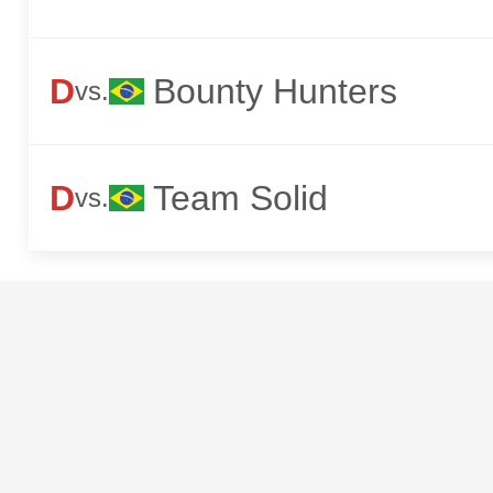
D
Bounty Hunters
vs.
D
Team Solid
vs.