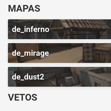
MAPAS
de_inferno
de_mirage
de_dust2
VETOS