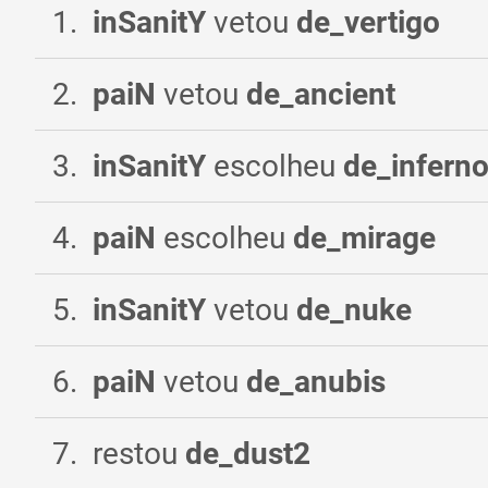
1
.
inSanitY
vetou
de_vertigo
2
.
paiN
vetou
de_ancient
3
.
inSanitY
escolheu
de_infern
4
.
paiN
escolheu
de_mirage
5
.
inSanitY
vetou
de_nuke
6
.
paiN
vetou
de_anubis
7
.
restou
de_dust2