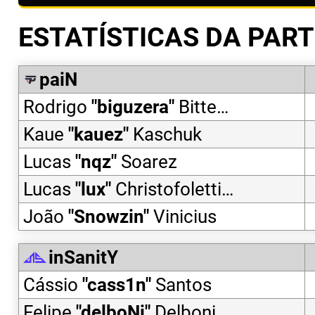
ESTATÍSTICAS DA PART
paiN
Rodrigo
"
biguzera
"
Bittencourt
Kaue
"
kauez
"
Kaschuk
Lucas
"
nqz
"
Soarez
Lucas
"
lux
"
Christofoletti Meneghini
João
"
Snowzin
"
Vinicius
inSanitY
Cássio
"
cass1n
"
Santos
Felipe
"
delboNi
"
Delboni