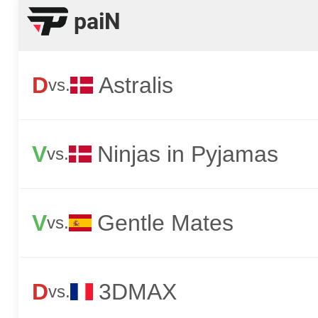
paiN
D
Astralis
vs.
V
Ninjas in Pyjamas
vs.
V
Gentle Mates
vs.
D
3DMAX
vs.