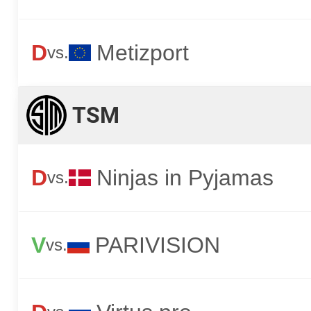
D
Metizport
vs.
TSM
D
Ninjas in Pyjamas
vs.
V
PARIVISION
vs.