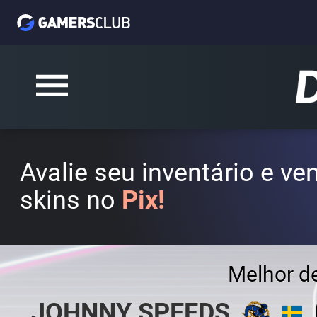
Avalie seu inventário e v
skins no
Pix!
Melhor d
JOHNNY SPEEDS