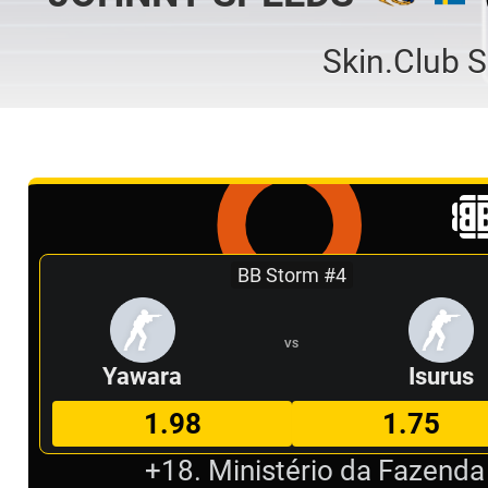
Skin.Club
BB Storm #4
VS
Yawara
Isurus
1.98
1.75
+18. Ministério da Fazenda