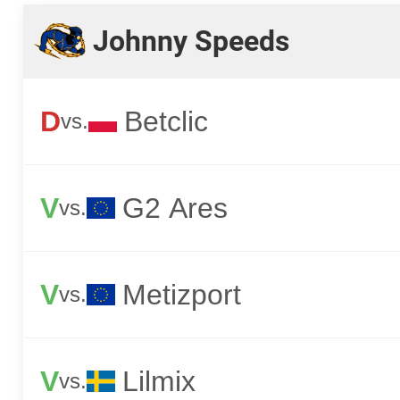
Johnny Speeds
D
Betclic
vs.
V
G2 Ares
vs.
V
Metizport
vs.
V
Lilmix
vs.