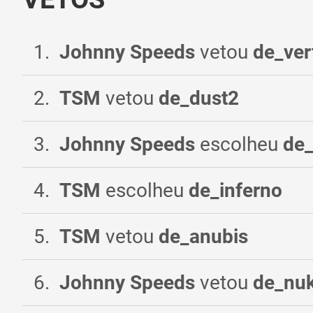
1
.
Johnny Speeds
vetou
de_ver
2
.
TSM
vetou
de_dust2
3
.
Johnny Speeds
escolheu
de
4
.
TSM
escolheu
de_inferno
5
.
TSM
vetou
de_anubis
6
.
Johnny Speeds
vetou
de_nu