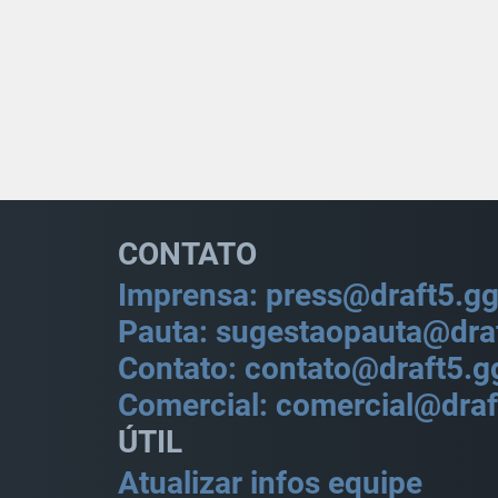
CONTATO
Imprensa: press@draft5.g
Pauta: sugestaopauta@dra
Contato: contato@draft5.g
Comercial: comercial@draf
ÚTIL
Atualizar infos equipe