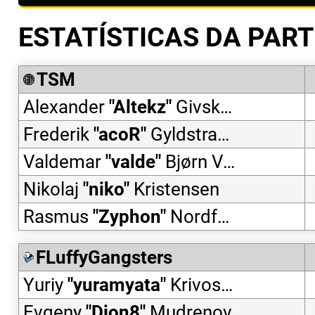
ESTATÍSTICAS DA PART
TSM
Alexander
"
Altekz
"
Givskov
Frederik
"
acoR
"
Gyldstrand
Valdemar
"
valde
"
Bjørn Vangså
Nikolaj
"
niko
"
Kristensen
Rasmus
"
Zyphon
"
Nordfoss
FLuffyGangsters
Yuriy
"
yuramyata
"
Krivosheev
Evgeny
"
Djon8
"
Mudrenov