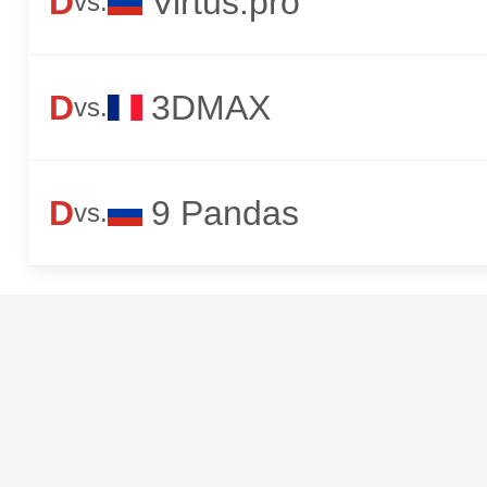
D
Virtus.pro
vs.
D
3DMAX
vs.
D
9 Pandas
vs.