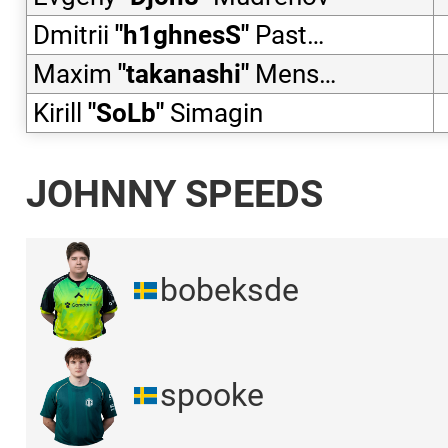
Dmitrii
"
h1ghnesS
"
Pastukhov
Maxim
"
takanashi
"
Menshikov
Kirill
"
SoLb
"
Simagin
JOHNNY SPEEDS
bobeksde
spooke