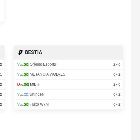
BESTIA
V
Grêmio Esports
 2
2 - 0
vs.
V
METANOIA WOLVES
 1
0 - 2
vs.
D
MIBR
 2
2 - 0
vs.
V
ShindeN
 2
0 - 2
vs.
V
Fluxo W7M
 2
0 - 2
vs.