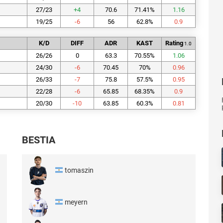
27/23
+
4
70.6
71.41
%
1.16
19/25
-6
56
62.8
%
0.9
K/D
DIFF
ADR
KAST
Rating
1.0
26/26
0
63.3
70.55
%
1.06
24/30
-6
70.45
70
%
0.96
26/33
-7
75.8
57.5
%
0.95
22/28
-6
65.85
68.35
%
0.9
20/30
-10
63.85
60.3
%
0.81
BESTIA
tomaszin
meyern