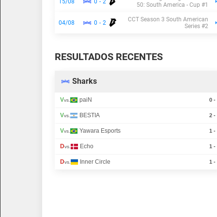
15/08
0
-
2
50: South America - Cup #1
CCT Season 3 South American
04/08
0
-
2
Series #2
RESULTADOS RECENTES
Sharks
V
paiN
0 -
vs.
V
BESTIA
2 -
vs.
V
Yawara Esports
1 -
vs.
D
Echo
1 -
vs.
D
Inner Circle
1 -
vs.