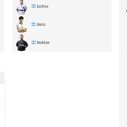
luchov
deco
Noktse