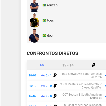
rdnzao
togs
doc
CONFRONTOS DIRETOS
19
-
14
RES Showdown South America
10/07
2
-
1
Fall 2026
CBCS Masters Xeque Mate 2025:
25/10
2
-
0
Closed Qualifier
CCT Season 3 South American
16/09
2
-
0
Series #4
ESL Challenger League Season