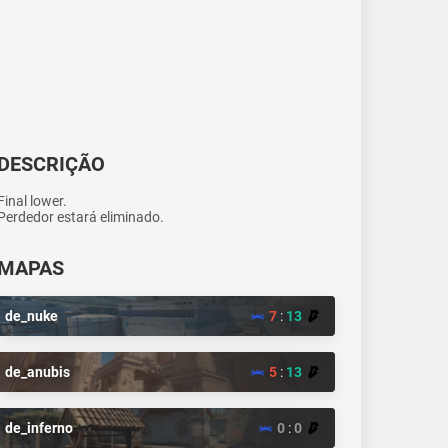
DESCRIÇÃO
Final lower.
Perdedor estará eliminado.
MAPAS
de_nuke
7
:
13
de_anubis
5
:
13
de_inferno
0
:
0