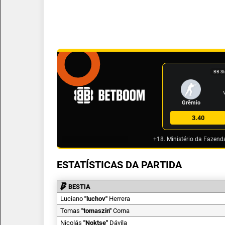
BB St
Grêmio
3.40
+18. Ministério da Fazend
ESTATÍSTICAS DA PARTIDA
BESTIA
Luciano
"
luchov
"
Herrera
Tomas
"
tomaszin
"
Corna
Nicolás
"
Noktse
"
Dávila