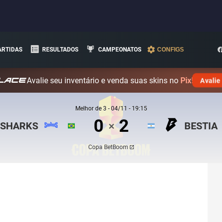
ARTIDAS
RESULTADOS
CAMPEONATOS
CONFIGS
Avalie seu inventário e venda suas skins no
Pix!
Avalie
Melhor de
3
-
04/11 - 19:15
0
2
SHARKS
BESTIA
✕
Copa BetBoom