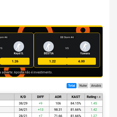
orm #4
BB Storm #4
VS
VS
Keyd S.
BESTIA
Yawara
1.26
1.22
4.00
a adverte: Aposta não é investimento.
Total
Nuke
Anubis
K/D
DIFF
ADR
KAST
Rating
1.0
38/29
+
9
106
84.15
%
1.45
34/21
+
13
98.31
81.66
%
1.42
28/21
+
7
71.66
81.66
%
1.27