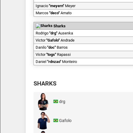
Ignacio
"
meyern
"
Meyer
Marcos
"
deco
"
Amato
Sharks
Rodrigo
"
drg
"
Ausenka
Victor
"
Gafolo
"
Andrade
Danilo
"
doc
"
Barros
Victor
"
togs
"
Rapassi
Daniel
"
rdnzao
"
Monteiro
SHARKS
drg
Gafolo