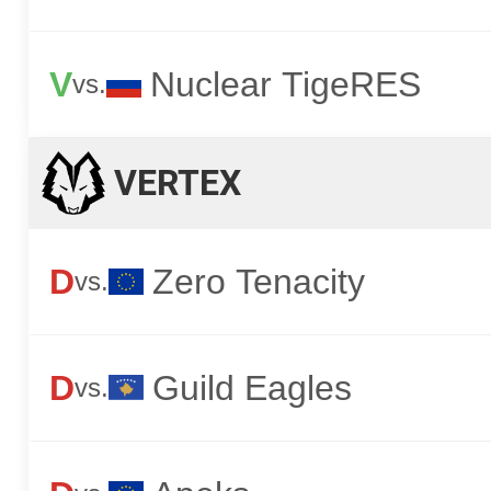
V
Nuclear TigeRES
vs.
VERTEX
D
Zero Tenacity
vs.
D
Guild Eagles
vs.