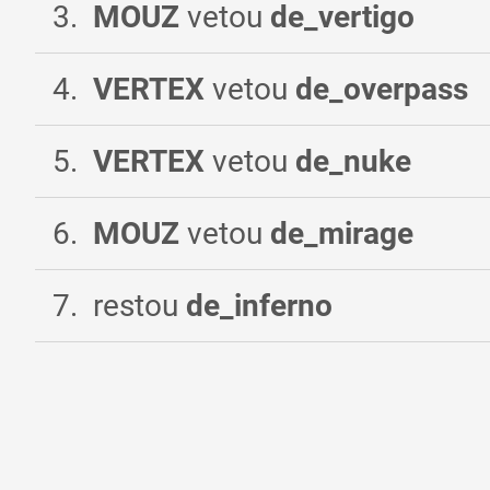
3
.
MOUZ
vetou
de_vertigo
4
.
VERTEX
vetou
de_overpass
5
.
VERTEX
vetou
de_nuke
6
.
MOUZ
vetou
de_mirage
7
.
restou
de_inferno