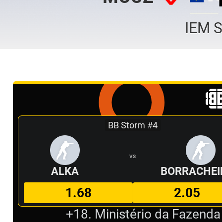
IEM 
BB Storm #4
VS
ALKA
BORRACHEI
1.68
2.05
+18. Ministério da Fazenda