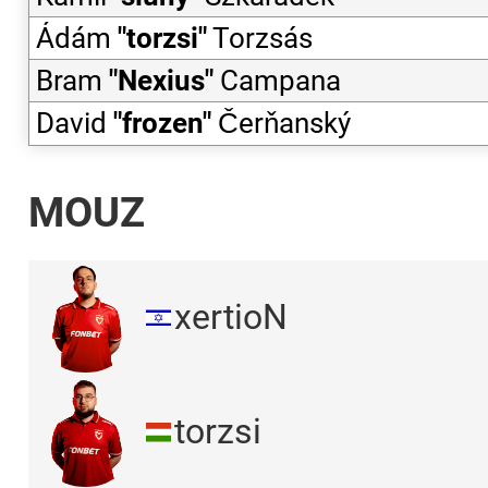
Ádám
"
torzsi
"
Torzsás
Bram
"
Nexius
"
Campana
David
"
frozen
"
Čerňanský
MOUZ
xertioN
torzsi