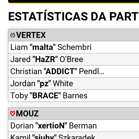
ESTATÍSTICAS DA PART
VERTEX
Liam
"
malta
"
Schembri
Jared
"
HaZR
"
O'Bree
Christian
"
ADDICT
"
Pendleton
Jordan
"
pz
"
White
Toby
"
BRACE
"
Barnes
MOUZ
Dorian
"
xertioN
"
Berman
Kamil
"
siuhy
"
Szkaradek