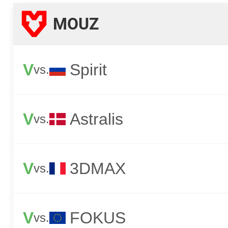
MOUZ
V
Spirit
vs.
V
Astralis
vs.
V
3DMAX
vs.
V
FOKUS
vs.