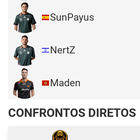
SunPayus
NertZ
Maden
CONFRONTOS DIRETOS