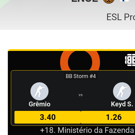
ESL Pr
BB Storm #4
VS
Grêmio
Keyd S.
3.40
1.26
+18. Ministério da Fazenda