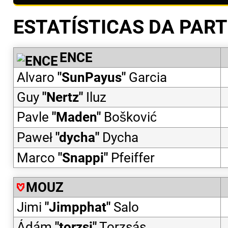
ESTATÍSTICAS DA PART
ENCE
Alvaro
"
SunPayus
"
Garcia
Guy
"
Nertz
"
Iluz
Pavle
"
Maden
"
Bošković
Paweł
"
dycha
"
Dycha
Marco
"
Snappi
"
Pfeiffer
MOUZ
Jimi
"
Jimpphat
"
Salo
Ádám
"
torzsi
"
Torzsás