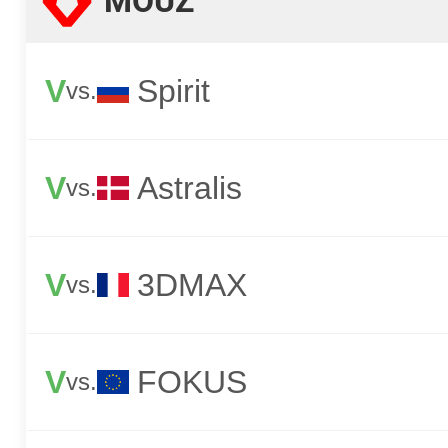
MOUZ
V
Spirit
vs.
V
Astralis
vs.
V
3DMAX
vs.
V
FOKUS
vs.