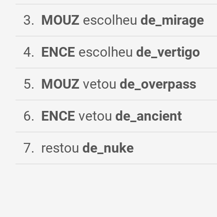
3
.
MOUZ
escolheu
de_mirage
4
.
ENCE
escolheu
de_vertigo
5
.
MOUZ
vetou
de_overpass
6
.
ENCE
vetou
de_ancient
7
.
restou
de_nuke