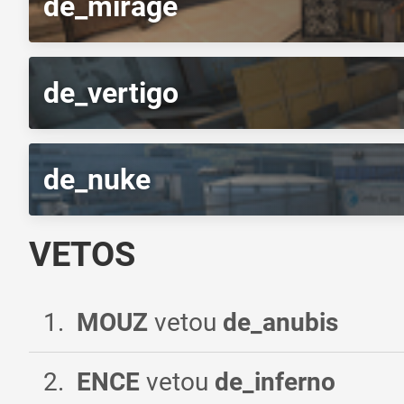
de_mirage
de_vertigo
de_nuke
VETOS
1
.
MOUZ
vetou
de_anubis
2
.
ENCE
vetou
de_inferno