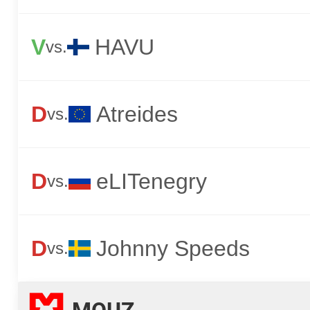
V
HAVU
vs.
D
Atreides
vs.
D
eLITenegry
vs.
D
Johnny Speeds
vs.