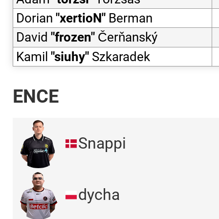
Dorian
"
xertioN
"
Berman
David
"
frozen
"
Čerňanský
Kamil
"
siuhy
"
Szkaradek
ENCE
Snappi
dycha