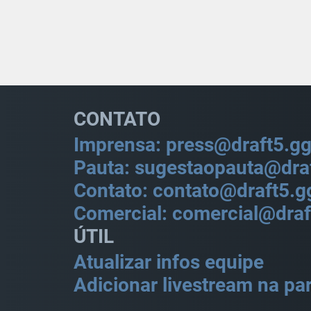
CONTATO
Imprensa: press@draft5.g
Pauta: sugestaopauta@dra
Contato: contato@draft5.g
Comercial: comercial@draf
ÚTIL
Atualizar infos equipe
Adicionar livestream na par