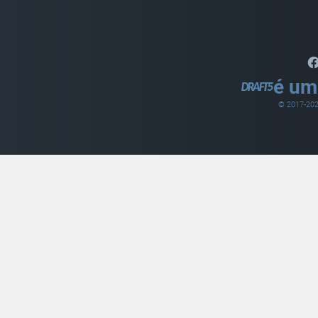
é um
© 2017-
20