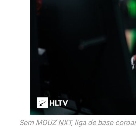
Sem MOUZ NXT, liga de base coroará