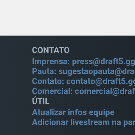
CONTATO
Imprensa: press@draft5.g
Pauta: sugestaopauta@dra
Contato: contato@draft5.g
Comercial: comercial@draf
ÚTIL
Atualizar infos equipe
Adicionar livestream na par