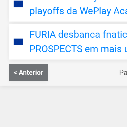
playoffs da WePlay A
FURIA desbanca fnati
PROSPECTS em mais u
P
< Anterior