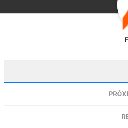
F
PRÓX
R