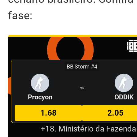
fase:
BB Storm #4
VS
Procyon
ODDIK
1.68
2.05
+18. Ministério da Fazenda