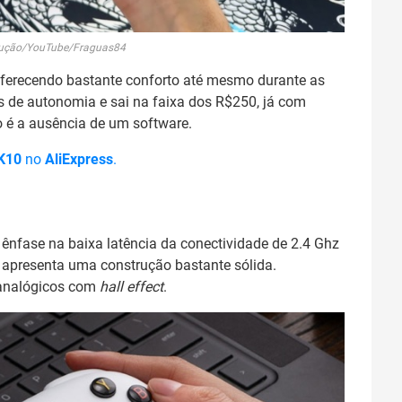
dução/YouTube/Fraguas84
oferecendo bastante conforto até mesmo durante as
s de autonomia e sai na faixa dos R$250, já com
o é a ausência de um software.
 K10
no
AliExpress
.
i ênfase na baixa latência da conectividade de 2.4 Ghz
 apresenta uma construção bastante sólida.
analógicos com
hall effect
.