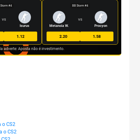
 Storm #4
BB Storm #4
VS
VS
Isurus
Metanoia W.
Procyon
1.12
2.20
1.58
da adverte: Aposta não é investimento.
a o CS2
ra o CS2
o CS2