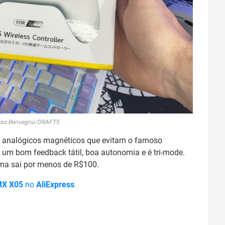
cas Benvegnú/DRAFT5
o analógicos magnéticos que evitam o famoso
 um bom feedback tátil, boa autonomia e é tri-mode.
rma sai por menos de R$100.
MX X05
no
AliExpress
.