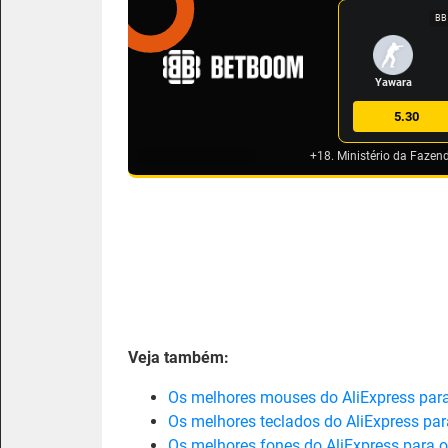
BB
Yawara
5.30
+18. Ministério da Fazen
Veja também:
Os melhores mouses do AliExpress par
Os melhores teclados do AliExpress pa
Os melhores fones do AliExpress para 