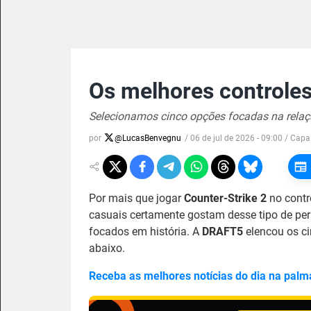
Os melhores controles
Selecionamos cinco opções focadas na relaç
por
@
LucasBenvegnu
/
06 de jul de 2026 - 09:00
/ Capa
Por mais que jogar
Counter-Strike 2
no contr
casuais certamente gostam desse tipo de peri
focados em história. A
DRAFT5
elencou os c
abaixo.
Receba as melhores notícias do dia na palm