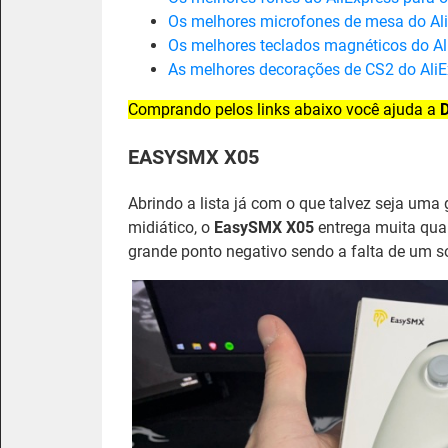
Os melhores microfones de mesa do Al
Os melhores teclados magnéticos do Al
As melhores decorações de CS2 do AliE
Comprando pelos links abaixo você ajuda a
EASYSMX X05
Abrindo a lista já com o que talvez seja uma
midiático, o
EasySMX X05
entrega muita qua
grande ponto negativo sendo a falta de um so