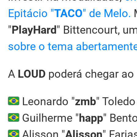
Epitácio "
TACO
" de Melo.
M
"
PlayHard
" Bittencourt, 
sobre o tema abertamente
A
LOUD
poderá chegar ao
Leonardo "
zmb
" Toledo
Guilherme "
happ
" Bent
Alisson "
Alisson
" Faria