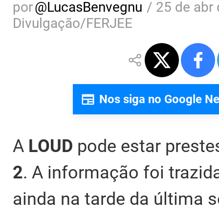
por
@
LucasBenvegnu
/
25 de abr 
Divulgação/FERJEE
Nos siga no Google N
A
LOUD
pode estar preste
2
. A informação foi trazid
ainda na tarde da última se