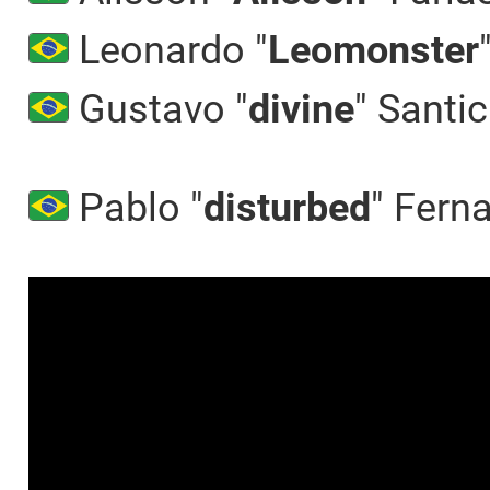
Leonardo "
Leomonster
Gustavo "
divine
" Santic
Pablo "
disturbed
" Fern