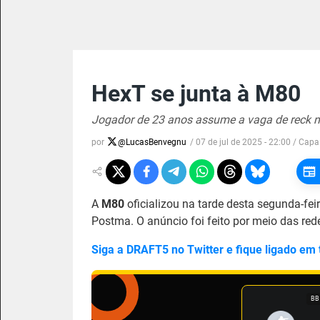
HexT se junta à M80
Jogador de 23 anos assume a vaga de reck n
por
@
LucasBenvegnu
/
07 de jul de 2025 - 22:00
/ Capa
A
M80
oficializou na tarde desta segunda-feir
Postma. O anúncio foi feito por meio das red
Siga a DRAFT5 no Twitter e fique ligado em
BB