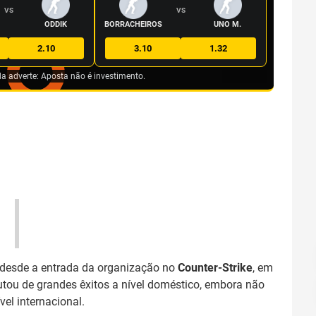
VS
VS
ODDIK
BORRACHEIROS
UNO M.
2.10
3.10
1.32
da adverte: Aposta não é investimento.
desde a entrada da organização no
Counter-Strike
, em
rutou de grandes êxitos a nível doméstico, embora não
el internacional.