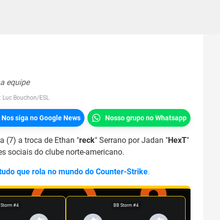
a equipe
:
Luc Bouchon/ESL
Nos siga no Google News
Nosso grupo no Whatsapp
a (7) a troca de Ethan "
reck
" Serrano por Jadan "
HexT
"
es sociais do clube norte-americano.
 tudo que rola no mundo do Counter-Strike
.
 Storm #4
BB Storm #4