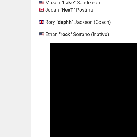
Mason "⁠
Lake⁠
" Sanderson
Jadan "
HexT
" Postma
Rory "
dephh
" Jackson (Coach)
Ethan "
reck
" Serrano (Inativo)