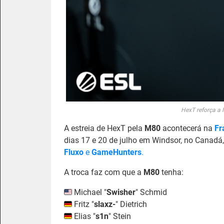
HexT reforça a 
A estreia de HexT pela
M80
acontecerá na
Fr
dias 17 e 20 de julho em Windsor, no Canadá
Fluxo
e
GameHunters
.
A troca faz com que a
M80
tenha:
Michael "
Swisher
" Schmid
Fritz "⁠
slaxz-⁠
" Dietrich
Elias "⁠
s1n⁠
" Stein