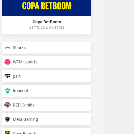
Copa BetBoom
21/10/23
à
04/11/23
Sharks
W7M esports
paiN
Imperial
RED Canids
Meta Gaming
Case Esports