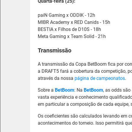
Quarta-feira (25):
paiN Gaming x ODDIK - 12h
MIBR Academy x RED Canids - 15h
BESTIA x Filhos de D10S - 18h
Meta Gaming x Team Solid - 21h
Transmissão
A transmissão da Copa BetBoom fica por co
a DRAFT5 fará a cobertura da competição, p
através da nossa
página de campeonatos
.
Sobre a
BetBoom
: Na
BetBoom
, as odds são
vasta experiência e conhecimento qualificado
em particular a composição de cada equipe, s
Os coeficientes são calculados levando em c
acontecimentos do torneio. Isso permitirá q