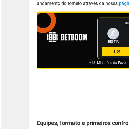
andamento do torneio através da nossa
pági
BB
BESTIA
1.01
+18. Ministério da Fazen
Equipes, formato e primeiros confr