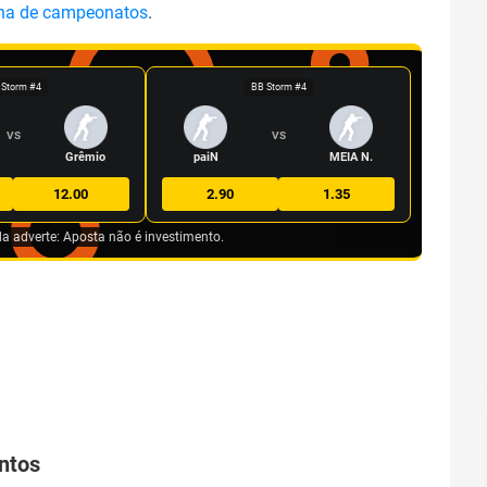
na de campeonatos
.
 Storm #4
BB Storm #4
VS
VS
Grêmio
paiN
MEIA N.
12.00
2.90
1.35
da adverte: Aposta não é investimento.
ontos