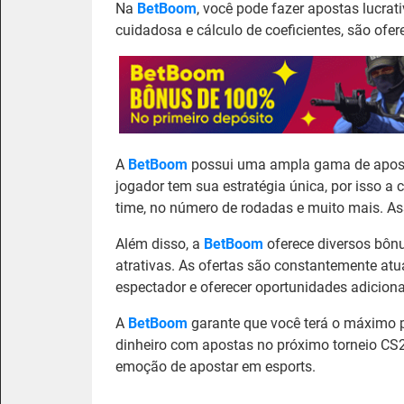
Na
BetBoom
, você pode fazer apostas lucra
cuidadosa e cálculo de coeficientes, são ofe
A
BetBoom
possui uma ampla gama de apost
jogador tem sua estratégia única, por isso a 
time, no número de rodadas e muito mais. As
Além disso, a
BetBoom
oferece diversos bôn
atrativas. As ofertas são constantemente at
espectador e oferecer oportunidades adicionai
A
BetBoom
garante que você terá o máximo p
dinheiro com apostas no próximo torneio CS2
emoção de apostar em esports.