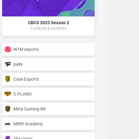
CBCS 2023 Season 2
13/09/23
à
24/09/23
W7M esports
paiN
Case Esports
O PLANO
Meta Gaming BR
MIBR Academy
The Union