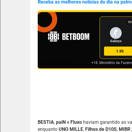
Receba as melhores notícias do dia na palm
BB
Galorys
1.55
+18. Ministério da Fazen
BESTIA
,
paiN
e
Fluxo
haviam garantido as v
enquanto
UNO MILLE
,
Filhos de D10S
,
MIBR