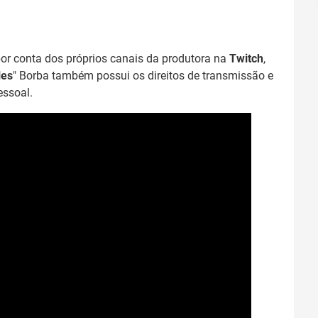
or conta dos próprios canais da produtora na
Twitch
,
les
" Borba também possui os direitos de transmissão e
essoal.