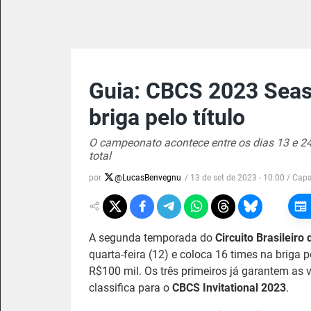
Guia: CBCS 2023 Seas
briga pelo título
O campeonato acontece entre os dias 13 e 24
total
por
@
LucasBenvegnu
/
13 de set de 2023 - 10:00
/ Cap
A segunda temporada do
Circuito Brasileir
quarta-feira (12) e coloca 16 times na briga p
R$100 mil. Os três primeiros já garantem as
classifica para o
CBCS Invitational 2023
.