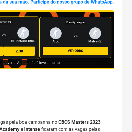
a da sua mão. Participe do nosso grupo de WhatsApp.
 Storm #4
Eternity League
VS
VS
BORRACHEIROS
Argo
Malve Q.
2.30
VER ODDS
da adverte: Aposta não é investimento.
agas pela boa campanha no
CBCS Masters 2023
,
 Academy
e
Intense
ficaram com as vagas pelas