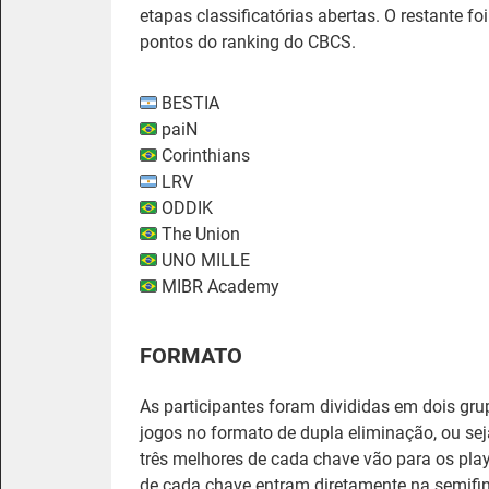
etapas classificatórias abertas. O restante 
pontos do ranking do CBCS.
BESTIA
paiN
Corinthians
LRV
ODDIK
The Union
UNO MILLE
MIBR Academy
FORMATO
As participantes foram divididas em dois gr
jogos no formato de dupla eliminação, ou sej
três melhores de cada chave vão para os pla
de cada chave entram diretamente na semifin