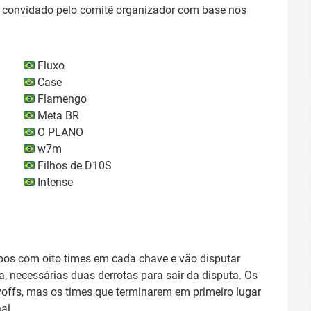
foi convidado pelo comitê organizador com base nos
Fluxo
Case
Flamengo
Meta BR
O PLANO
w7m
Filhos de D10S
Intense
upos com oito times em cada chave e vão disputar
a, necessárias duas derrotas para sair da disputa. Os
yoffs, mas os times que terminarem em primeiro lugar
al.