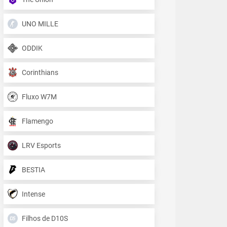
UNO MILLE
ODDIK
Corinthians
Fluxo W7M
Flamengo
LRV Esports
BESTIA
Intense
Filhos de D10S