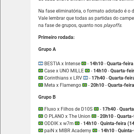
Na fase eliminatória, o formato adotado é o d
Vale lembrar que todas as partidas do camp
na fase de grupos, quanto nos
playoffs
.
Primeiro rodada:
Grupo A
BESTIA x Intense
-
14h10
-
Quarta-feira
Case x UNO MILLE
-
14h10
-
Quarta-fei
Corinthians x LRV
-
17h40
-
Quarta-feir
Meta x Flamengo
-
20h10
-
Quarta-feira
Grupo B
Fluxo x Filhos de D10S
-
17h40
-
Quarta
O PLANO x The Union
-
20h10
-
Quarta-
ODDIK x w7m
-
14h10
-
Quinta-feira (1
paiN x MIBR Academy
-
14h10
-
Quinta-